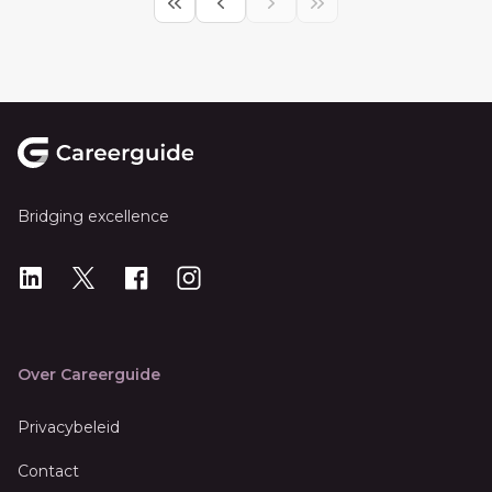
Footer
Bridging excellence
LinkedIn
X
X
Instagram
Over Careerguide
Privacybeleid
Contact