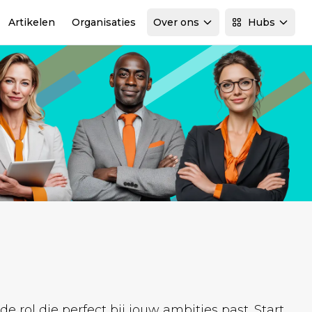
Artikelen
Organisaties
Over ons
Hubs
rol die perfect bij jouw ambities past. Start