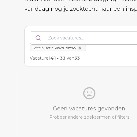
vandaag nog je zoektocht naar een inspi
Specialisatie
:
Risk/Control
✕
Vacature
141
-
33
van
33
Geen vacatures gevonden
Probeer andere zoektermen of filters