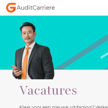
AuditCarriere
Vacatures
Klaar voor een nieuwe uitdaging? Verken