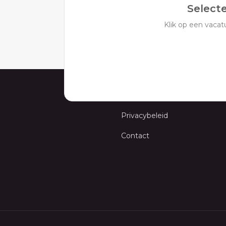
Select
Klik op een vacatu
Over Careerguide
Privacybeleid
Contact