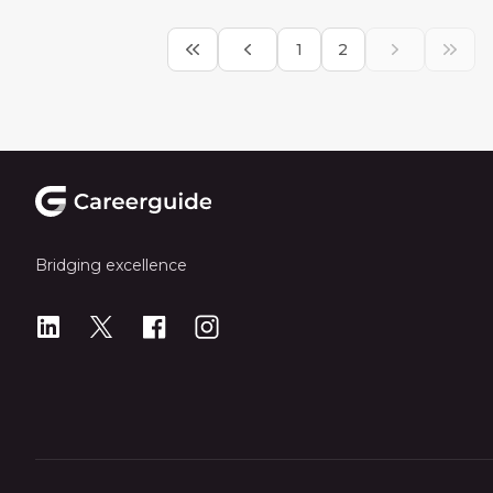
1
2
Footer
Bridging excellence
LinkedIn
X
X
Instagram