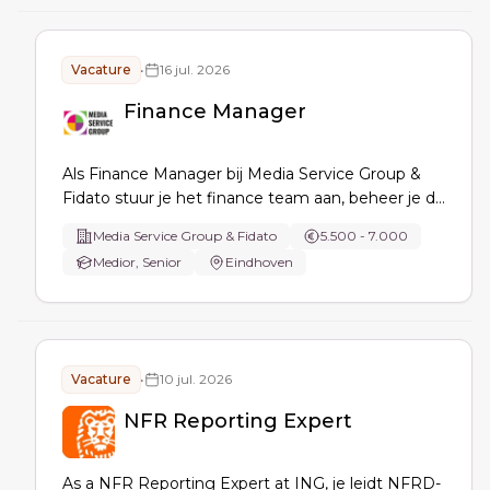
Vacature
•
16 jul. 2026
Finance Manager
Als Finance Manager bij Media Service Group &
Fidato stuur je het finance team aan, beheer je de
administratie van meerdere BV’s, verzorg je
Media Service Group & Fidato
5.500 - 7.000
afsluitingen, consolidatie en forecasting, adviseer
Medior, Senior
Eindhoven
je management en implementeer je een nieuw
boekhoudsysteem.
Vacature
•
10 jul. 2026
NFR Reporting Expert
As a NFR Reporting Expert at ING, je leidt NFRD-