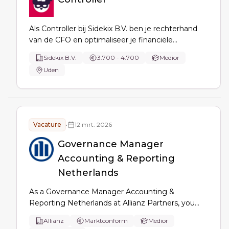
Als Controller bij Sidekix B.V. ben je rechterhand
van de CFO en optimaliseer je financiële
processen: rapportages en analyses,
Sidekix B.V.
3.700 - 4.700
Medior
budgettering/forecasting, controles &
Uden
compliance, maandafsluiting en
procesverbetering in financiële systemen.
Vacature
•
12 mrt. 2026
Governance Manager
Accounting & Reporting
Netherlands
As a Governance Manager Accounting &
Reporting Netherlands at Allianz Partners, you
own financial governance and periodic reporting,
Allianz
Marktconform
Medior
deliver analyses and reconciliations, coordinate