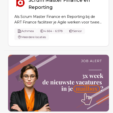
Scrum Master Finance en
Reporting
Als Scrum Master Finance en Reporting bij de
ART Finance faciliteer je Agile werken voor twee
scrumteams, versterk je samenwerking met
Achmea
4.664 - 6.578
Senior
stakeholders, stuur je op afstemming bij
Meerdere locaties
afhankelijkheden en stimuleer je eigenaarschap,
feedback en continue verbetering.