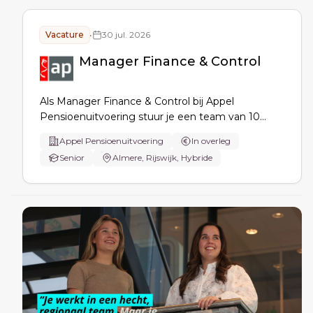
Vacature
•
30 jul. 2026
Manager Finance & Control
Als Manager Finance & Control bij Appel
Pensioenuitvoering stuur je een team van 10
financiële medewerkers aan, bewaak je
Appel Pensioenuitvoering
In overleg
planningen en deadlines, en ondersteun je bij
Senior
Almere, Rijswijk, Hybride
financiële en operationele vraagstukken. Je werkt
nauw samen met de CFO in een moderne,
inspirerende werkomgeving.