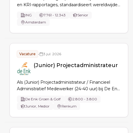
en KRI-rapportages, standaardiseert wereldwijde
rapportageprocessen, beheert templates en risk
ING
7.761 - 12.343
Senior
thresholds, en bewaakt event- en regulatory
Amsterdam
reporting voor consistente, kwalitatieve non-
financial risk reporting.
Vacature
•
3 jul. 2026
(Junior) Projectadministrateur
Als (Junior) Projectadministrateur / Financieel
Administratief Medewerker (24-40 uur) bij De Enk
Groen & Golf ondersteun je maand- en
De Enk Groen & Golf
2.800 - 3.800
jaarrapportages, beheer je project- en financiële
Junior, Medior
Renkum
administratie en verbeter je processen, inclusief
digitalisering en systeemvragen.