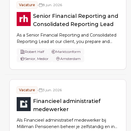
Vacature
•
8 jun. 2026
Senior Financial Reporting and
Consolidated Reporting Lead
As a Senior Financial Reporting and Consolidated
Reporting Lead at our client, you prepare and
submit FINREP reports and consolidated financial
Robert Half
Marktconform
statements, validate and analyze financial data,
Senior, Medior
Amsterdam
ensure IFRS/NL-GAAP compliance, support
audits, and drive reporting process
improvements.
Vacature
•
3 jun. 2026
Financieel administratief
medewerker
Als Financieel administratief medewerker bij
Milliman Pensioenen beheer je zelfstandig en in