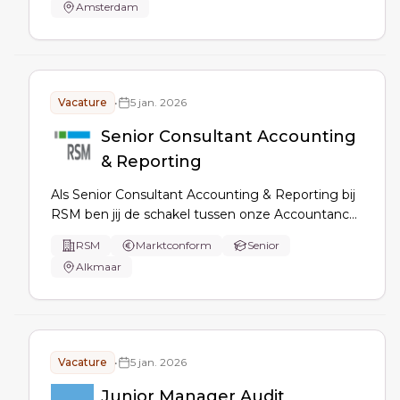
Amsterdam
audits and risk controls, drive AI-enabled process
improvements, and explain reporting to
stakeholders.
Vacature
•
5 jan. 2026
Senior Consultant Accounting
& Reporting
Als Senior Consultant Accounting & Reporting bij
RSM ben jij de schakel tussen onze Accountancy
& Bedrijfsadvies praktijk en klanten. Je
RSM
Marktconform
Senior
optimaliseert administraties, ondersteunt met
Alkmaar
managementrapportages en bereidt
jaarcontroles voor samen met een divers team.
Vacature
•
5 jan. 2026
Junior Manager Audit