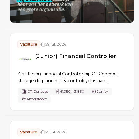
Vacature
•
29 jul. 2026
(Junior) Financial Controller
Als (Junior) Financial Controller bij ICT Concept
stuur je de planning- & controlcyclus aan:
afsluitingen, managementrapportages,
ICT Concept
3.350 - 3.850
Junior
budget/forecast, cash- en werkkapitaalbeheer,
Amersfoort
analyses van omzet/marge/kosten, audits en
businesscases, plus optimalisatie en
automatisering van financeprocessen.
Vacature
•
29 jul. 2026