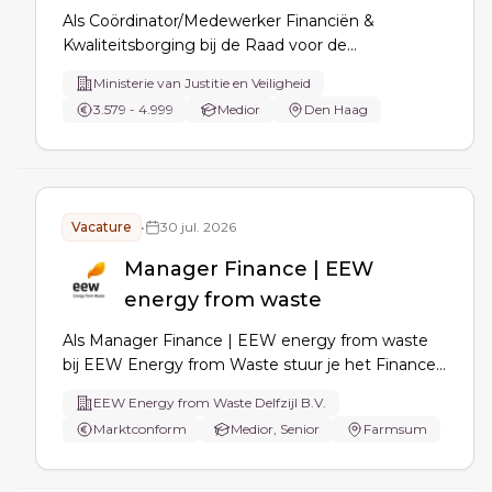
Als Coördinator/Medewerker Financiën &
Kwaliteitsborging bij de Raad voor de
Kinderbescherming coördineer je financiële
Ministerie van Justitie en Veiligheid
processen met het FDC, bewaak je
3.579 - 4.999
Medior
Den Haag
boekhoudkwaliteit, verzorg je
maand/jaarafsluitingen, rapportages (Leonardo)
en optimaliseer je processen.
Vacature
•
30 jul. 2026
Manager Finance | EEW
energy from waste
Als Manager Finance | EEW energy from waste
bij EEW Energy from Waste stuur je het Finance-
team aan, professionaliseer je processen en
EEW Energy from Waste Delfzijl B.V.
systemen, en lever je betrouwbare
Marktconform
Medior, Senior
Farmsum
stuurinformatie via planning & control, KPI’s,
budgetten, jaarrekening en compliance.