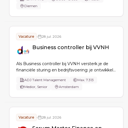
standaardiseren en digitaliseren, SBR
Diemen
implementeren en borgen, KPI’s sturen, adoptie
vergroten en stakeholders regisseren.
Vacature
•
28 jul. 2026
Business controller bij VVNH
Als Business controller bij VVNH versterk je de
financiële sturing en bedrijfsvoering: je ontwikkelt
en borgt de planning- en controlcyclus, adviseert
ADJ Talent Management
Max. 7.313
bestuurder en rectoren, maakt scenarioanalyses
Medior, Senior
Amsterdam
en verbetert processen, informatievoorziening en
interne beheersing.
Vacature
•
28 jul. 2026