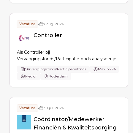
and financial administration for multiple entities,
lead closings …
Vacature
•
7 aug. 2026
Controller
Als Controller bij
Vervangingsfonds/Participatiefonds analyseer je
financiële data en trends, maak je maand- en
Vervangingsfonds/Participatiefonds
Max. 5.296
kwartaalrapportages, verzorg je budgettering en
Medior
Rotterdam
forecasting, adviseer je management, ontwikkel
je KPI’s en signaleer je procesverbeteringen en
risico’s.
Vacature
•
30 jul. 2026
Coördinator/Medewerker
Financiën & Kwaliteitsborging