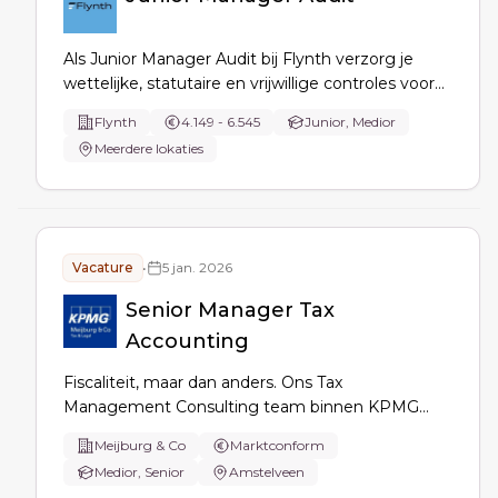
Als Junior Manager Audit bij Flynth verzorg je
wettelijke, statutaire en vrijwillige controles voor
mkb klanten. Je bent het aanspreekpunt en
Flynth
4.149 - 6.545
Junior, Medior
coördineert de planning en review van controles.
Meerdere lokaties
Je stuurt assistent accountants aan en
onderhoudt contact met klanten tot op
directieniveau.
Vacature
•
5 jan. 2026
Senior Manager Tax
Accounting
Fiscaliteit, maar dan anders. Ons Tax
Management Consulting team binnen KPMG
Meijburg &amp; Co zoekt versterking, om voor
Meijburg & Co
Marktconform
onze cliënten de fiscale organisatie optimaal in te
Medior, Senior
Amstelveen
richten.