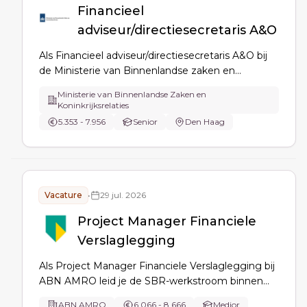
Financieel
adviseur/directiesecretaris A&O
Als Financieel adviseur/directiesecretaris A&O bij
de Ministerie van Binnenlandse zaken en
Koninkrijksrelaties ondersteun je directeur en MT
Ministerie van Binnenlandse Zaken en
met financieel advies, bewaak je besluitvorming
Koninkrijksrelaties
en uitvoering, coördineer je planning & control en
5.353 - 7.956
Senior
Den Haag
begroting, optimaliseer je financieel beheer en
stuur je informatiehuishouding aan.
Vacature
•
29 jul. 2026
Project Manager Financiele
Verslaglegging
Als Project Manager Financiele Verslaglegging bij
ABN AMRO leid je de SBR-werkstroom binnen
FSaaS: jaarverslagdata structureren,
ABN AMRO
6.066 - 8.666
Medior