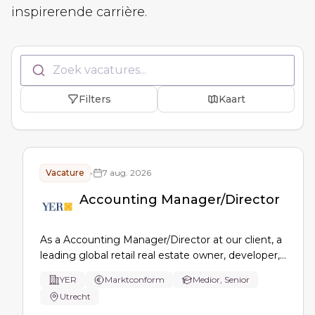
inspirerende carrière.
Zoek vacatures...
Filters
Kaart
Vacature
•
7 aug. 2026
Accounting Manager/Director
As a Accounting Manager/Director at our client, a
leading global retail real estate owner, developer,
and operator, specializing in premium shopping,
YER
Marktconform
Medior, Senior
dining, entertainment and mixed-use destinations
Utrecht
based in Utrecht. You own accounting, reporting