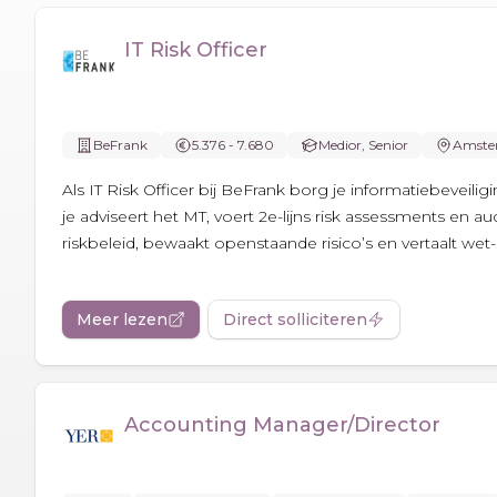
IT Risk Officer
BeFrank
5.376 - 7.680
Medior, Senior
Amste
Als IT Risk Officer bij BeFrank borg je informatiebeveilig
je adviseert het MT, voert 2e-lijns risk assessments en audi
riskbeleid, bewaakt openstaande risico’s en vertaalt wet-.
Meer lezen
Direct solliciteren
Accounting Manager/Director