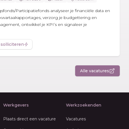
gsfonds/Participatiefonds analyseer je financiële data en
kwartaalrapportages, verzorg je budgettering en
nagement, ontwikkel je KPI’s en signaleer je
 solliciteren
Alle vacatures
Werkgevers
Werkzoekenden
Plaats direct een vacature
Vacatures