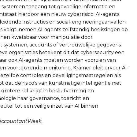
e systemen toegang tot gevoelige informatie en
ontstaat hierdoor een nieuw cyberrisico: AI-agents
idende instructies en social-engineeringaanvallen.
s volgt, nemen AI-agents zelfstandig beslissingen op
kt hen kwetsbaar voor manipulatie door
t systemen, accounts of vertrouwelijke gegevens.
e organisaties betekent dit dat cybersecurity een
maar ook AI-agents moeten worden voorzien van
en voortdurende monitoring. Krämer pleit ervoor AI-
dezelfde controles en beveiligingsmaatregelen als
dat de risico’s van kunstmatige intelligentie niet
 grotere rol krijgt in besluitvorming en
nologie naar governance, toezicht en
leutel tot een veilige inzet van AI binnen
p AccountantWeek.