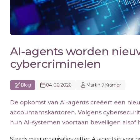
AI-agents worden nieu
cybercriminelen
Blog
04-06-2026
Martin J Krämer
De opkomst van AI-agents creëert een nieu
accountantskantoren. Volgens cybersecurit
hun AI-systemen voortaan beveiligen alsof h
Steeds meer organisaties zetten AI-agents in voor h