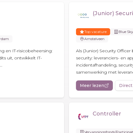
(Junior) Securi
Top vacature
Blue Sk
rdam
Amstelveen
ing en IT-risicobeheersing:
Als (Junior) Security Office
ts uit, ontwikkelt IT-
security: leveranciers- en a
..
incidentafhandeling, securit
samenwerking met leveranc
Meer lezen
Direct
Controller
Vervangingsfonds/Participat