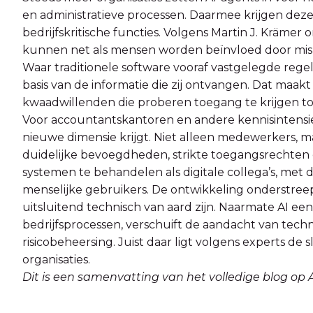
en administratieve processen. Daarmee krijgen dez
bedrijfskritische functies. Volgens Martin J. Krämer 
kunnen net als mensen worden beïnvloed door misle
Waar traditionele software vooraf vastgelegde regel
basis van de informatie die zij ontvangen. Dat maa
kwaadwillenden die proberen toegang te krijgen to
Voor accountantskantoren en andere kennisintensiev
nieuwe dimensie krijgt. Niet alleen medewerkers, 
duidelijke bevoegdheden, strikte toegangsrechten 
systemen te behandelen als digitale collega’s, met 
menselijke gebruikers. De ontwikkeling onderstreept 
uitsluitend technisch van aard zijn. Naarmate AI een
bedrijfsprocessen, verschuift de aandacht van tech
risicobeheersing. Juist daar ligt volgens experts de s
organisaties.
Dit is een samenvatting van het volledige blog o