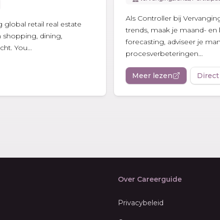
Als Controller bij Vervangin
global retail real estate
trends, maak je maand- en 
 shopping, dining,
forecasting, adviseer je ma
ht. You...
procesverbeteringen...
Meer lezen
Direct
Over Careerguide
Privacybeleid