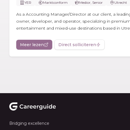
YER
Marktconform
Medior, Senior
Utrecht
As a Accounting Manager/Director at our client, a leading 
owner, developer, and operator, specializing in premium
entertainment and mixed-use destinations based in Utrec
Meer lezen
Direct solliciteren
Footer
Bridging excellence