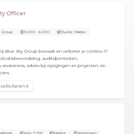
ty Officer
y Group
5.000 - 6.000
Junior, Medior
r bij Blue Sky Group bewaak en verbeter je continu IT-
pplicatiebeoordeling, audits/pentesten,
y awareness, advies bij wijzigingen en projecten, en
iers.
 solliciteren
iefonds
Max. 5.296
Medior
Rotterdam