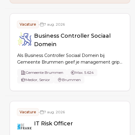
samenwerking met leveranciers.
Vacature
•
7 aug. 2026
Business Controller Sociaal
Domein
Als Business Controller Sociaal Domein bij
Gemeente Brummen geef je management grip
op financiën en processen via rapportages,
Gemeente Brummen
Max. 5.624
analyses en prognoses, optimaliseer je AO/IC,
Medior, Senior
Brummen
adviseer je over efficiency en strategische keuzes
en vertegenwoordig je het financiële perspectief
in overleggen.
Vacature
•
7 aug. 2026
IT Risk Officer