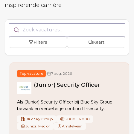
inspirerende carrière.
Zoek vacatures...
Filters
Kaart
Top vacature
•
7 aug. 2026
(Junior) Security Officer
Als (Junior) Security Officer bij Blue Sky Group
bewaak en verbeter je continu IT-security:
leveranciers- en applicatiebeoordeling,
Blue Sky Group
5.000 - 6.000
audits/pentesten, incidentafhandeling, security
Junior, Medior
Amstelveen
awareness, advies bij wijzigingen en projecten, en