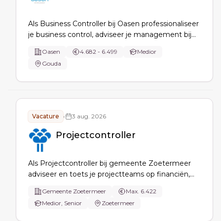
Als Business Controller bij Oasen professionaliseer
je business control, adviseer je management bij
strategische keuzes, versterk je investerings- en
Oasen
4.682 - 6.499
Medior
projectbeheersing en ontwikkel/monitor je KPI’s,
Gouda
risico’s en planning- & controlrapportages.
Vacature
•
3 aug. 2026
Projectcontroller
Als Projectcontroller bij gemeente Zoetermeer
adviseer en toets je projectteams op financiën,
risico’s en resultaten, bewaak je GROTICK en
Gemeente Zoetermeer
Max. 6.422
signaleer je knelpunten. Je levert analyses,
Medior, Senior
Zoetermeer
praktische adviezen en verbetervoorstellen voor
voorspelbare projectsturing.