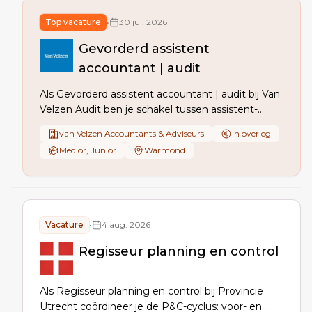
Top vacature
•
30 jul. 2026
Gevorderd assistent
accountant | audit
Als Gevorderd assistent accountant | audit bij Van
Velzen Audit ben je schakel tussen assistent-
accountants en controleleiders, eerste
van Velzen Accountants & Adviseurs
In overleg
aanspreekpunt voor klanten en werk je mee aan
Medior, Junior
Warmond
kwalitatieve audits met coaching, structuur en
kritisch meedenken.
Vacature
•
4 aug. 2026
Regisseur planning en control
Als Regisseur planning en control bij Provincie
Utrecht coördineer je de P&C-cyclus: voor- en