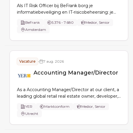
Als IT Risk Officer bij BeFrank borg je
informatiebeveiliging en IT-risicobeheersing: je
adviseert het MT, voert 2e-lijns risk assessments
BeFrank
5.376 - 7.680
Medior, Senior
en audits uit, ontwikkelt IT-riskbeleid, bewaakt
Amsterdam
openstaande risico’s en vertaalt wet- en
regelgeving naar standaarden.
Vacature
•
7 aug. 2026
Accounting Manager/Director
As a Accounting Manager/Director at our client, a
leading global retail real estate owner, developer,
and operator, specializing in premium shopping,
YER
Marktconform
Medior, Senior
dining, entertainment and mixed-use destinations
Utrecht
based in Utrecht. You own accounting, reporting
and financial administration for multiple entities,
lead closings …