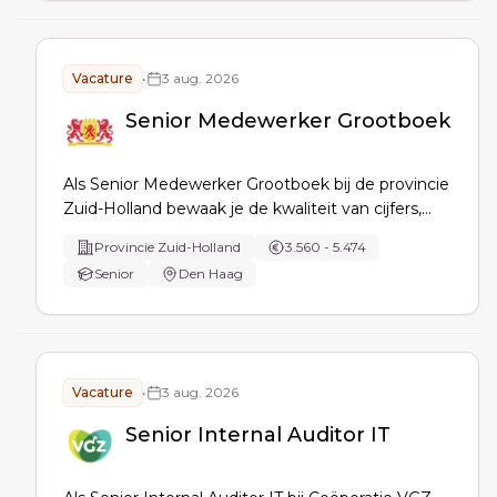
Vacature
•
3 aug. 2026
Senior Medewerker Grootboek
Als Senior Medewerker Grootboek bij de provincie
Zuid-Holland bewaak je de kwaliteit van cijfers,
voer je complexe grootboekwerkzaamheden uit
Provincie Zuid-Holland
3.560 - 5.474
(btw, subsidies, salarissen, balans), coördineer je
Senior
Den Haag
maand- en jaarafsluiting, begeleid je collega’s en
verbeter je processen.
Vacature
•
3 aug. 2026
Senior Internal Auditor IT