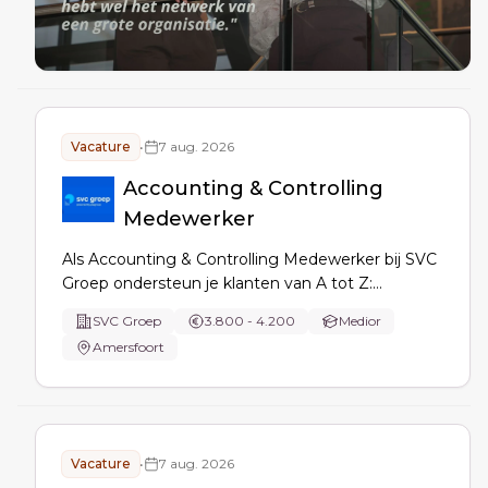
Vacature
•
7 aug. 2026
Accounting & Controlling
Medewerker
Als Accounting & Controlling Medewerker bij SVC
Groep ondersteun je klanten van A tot Z:
controlling, administratieve dienstverlening,
SVC Groep
3.800 - 4.200
Medior
samenstellen jaarrekening, implementatie en
Amersfoort
analyse van administraties, procesverbeteringen
en signaleren van adviesvragen.
Vacature
•
7 aug. 2026