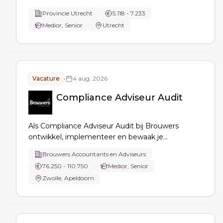
najaarsrapportage, slotwijziging, plus
Provincie Utrecht
5.118 - 7.233
ondersteuning bij begroting en jaarrekening. Je
Medior, Senior
Utrecht
bewaakt planning, kwaliteit, voortgang en het
bestuurlijk proces.
Vacature
•
4 aug. 2026
Compliance Adviseur Audit
Als Compliance Adviseur Audit bij Brouwers
ontwikkel, implementeer en bewaak je
compliancebeleid voor de auditpraktijk, monitor je
Brouwers Accountants en Adviseurs
naleving en risico’s, adviseer en coach je collega’s,
76.250 - 110.750
Medior, Senior
voer je interne controles uit en rapporteer je aan
Zwolle, Apeldoorn
management en kwaliteitsbepaler.