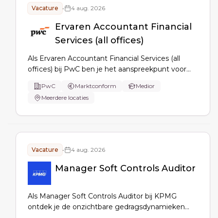
Vacature
•
4 aug. 2026
Ervaren Accountant Financial
Services (all offices)
Als Ervaren Accountant Financial Services (all
offices) bij PwC ben je het aanspreekpunt voor
klanten en verantwoordelijk voor de planning en
PwC
Marktconform
Medior
afronding van audits. Je begeleidt teams, coacht
Meerdere locaties
collega's, en werkt samen met andere PwC-
professionals. Ontwikkel je specialistische kennis
in een internationale omgeving.
Vacature
•
4 aug. 2026
Manager Soft Controls Auditor
Als Manager Soft Controls Auditor bij KPMG
ontdek je de onzichtbare gedragsdynamieken
binnen organisaties. Je onderzoekt, analyseert en