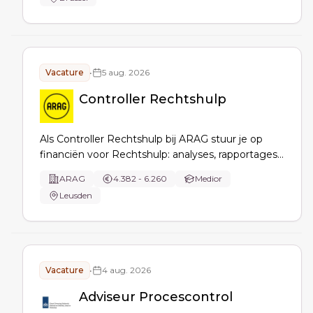
vennootschapsbelastingaangiften op, ondersteun
je audits en optimaliseer je processen en
systemen.
Vacature
•
5 aug. 2026
Controller Rechtshulp
Als Controller Rechtshulp bij ARAG stuur je op
financiën voor Rechtshulp: analyses, rapportages
en forecasts, trends en risico’s vertalen naar
ARAG
4.382 - 6.260
Medior
managementinzichten, Power BI-dashboards
Leusden
bouwen, afsluitingen en budgetcycli
ondersteunen en AI/RPA testen voor
procesverbetering.
Vacature
•
4 aug. 2026
Adviseur Procescontrol