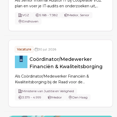
Als Senior Internal Auditor IT bij Coöperatie VGZ
plan en voer je IT-audits en onderzoeken uit,
beoordeel je beheersing van IT-systemen en
VGZ
5.168 - 7.382
Medior, Senior
processen (cybersecurity, ITGC, cloud, digitale
Eindhoven
weerbaarheid), analyseer je risico’s en stimuleer je
innovatie.
Vacature
•
30 jul. 2026
Coördinator/Medewerker
Financiën & Kwaliteitsborging
Als Coördinator/Medewerker Financiën &
Kwaliteitsborging bij de Raad voor de
Kinderbescherming coördineer je financiële
Ministerie van Justitie en Veiligheid
processen met het FDC, bewaak je
3.579 - 4.999
Medior
Den Haag
boekhoudkwaliteit, verzorg je
maand/jaarafsluitingen, rapportages (Leonardo)
en optimaliseer je processen.