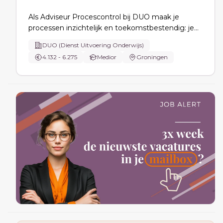
Als Adviseur Procescontrol bij DUO maak je
processen inzichtelijk en toekomstbestendig: je
beschrijft en ontwerpt processen (Mavim), voert
DUO (Dienst Uitvoering Onderwijs)
risicoanalyses uit, beoordeelt
4.132 - 6.275
Medior
Groningen
beheersmaatregelen, ondersteunt audits en
vertaalt ontwikkelingen naar concrete
procesverbeteringen.