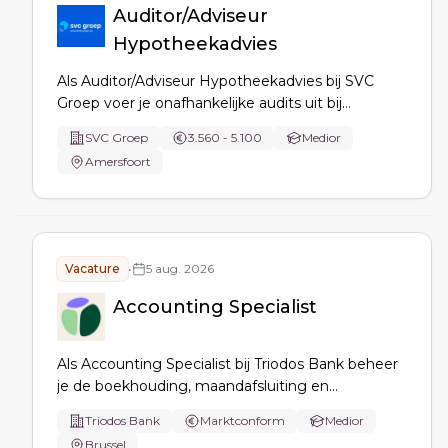
Auditor/Adviseur
Hypotheekadvies
Als Auditor/Adviseur Hypotheekadvies bij SVC
Groep voer je onafhankelijke audits uit bij
hypotheekadvieskantoren, beoordeel je
SVC Groep
3.560 - 5.100
Medior
adviesdossiers, signaleer je verbeterkansen en
Amersfoort
coach je adviseurs om de advieskwaliteit te
verhogen.
Vacature
•
5 aug. 2026
Accounting Specialist
Als Accounting Specialist bij Triodos Bank beheer
je de boekhouding, maandafsluiting en
grootboek, bewaak je IFRS/BE GAAP en
Triodos Bank
Marktconform
Medior
financiële kwaliteit, stel je btw- en
Brussel