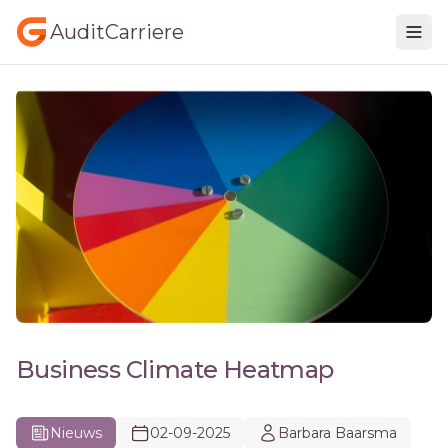
AuditCarriere
Business Climate Heatmap
Nieuws
02-09-2025
Barbara Baarsma