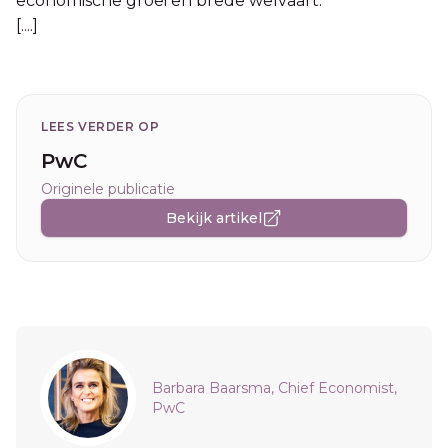
economische groei en brede welvaart.’
[....]
LEES VERDER OP
PwC
Originele publicatie
Bekijk artikel
Sidebar
Barbara Baarsma, Chief Economist,
PwC