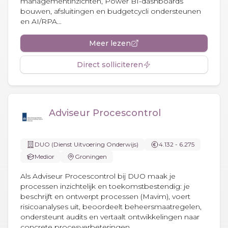
managementinzichten, Power BI-dashboards
bouwen, afsluitingen en budgetcycli ondersteunen
en AI/RPA...
Meer lezen
Direct solliciteren
Adviseur Procescontrol
DUO (Dienst Uitvoering Onderwijs)
4.132 - 6.275
Medior
Groningen
Als Adviseur Procescontrol bij DUO maak je
processen inzichtelijk en toekomstbestendig: je
beschrijft en ontwerpt processen (Mavim), voert
risicoanalyses uit, beoordeelt beheersmaatregelen,
ondersteunt audits en vertaalt ontwikkelingen naar
concrete procesverbeteringen.