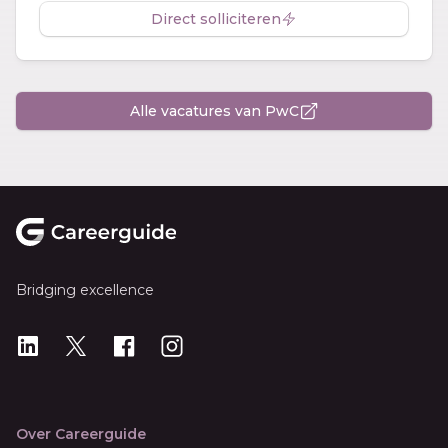
Direct solliciteren
Alle vacatures van PwC
Footer
Bridging excellence
LinkedIn
X
X
Instagram
Over Careerguide