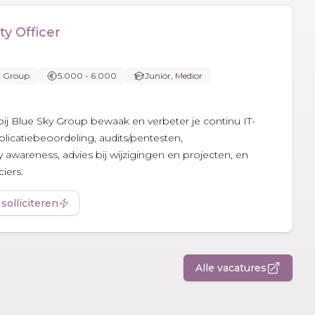
ty Officer
y Group
5.000 - 6.000
Junior, Medior
r bij Blue Sky Group bewaak en verbeter je continu IT-
pplicatiebeoordeling, audits/pentesten,
y awareness, advies bij wijzigingen en projecten, en
iers.
 solliciteren
Alle vacatures