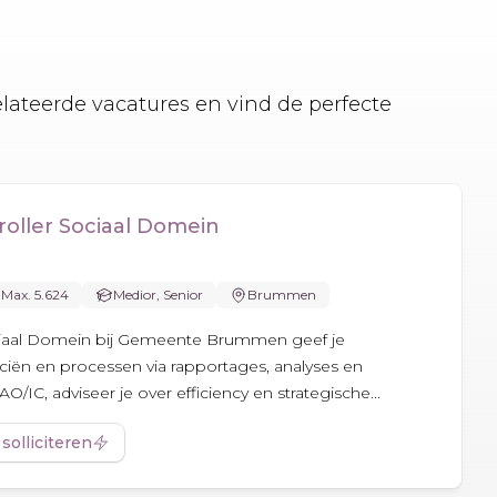
elateerde vacatures en vind de perfecte
roller Sociaal Domein
Max. 5.624
Medior, Senior
Brummen
ociaal Domein bij Gemeente Brummen geef je
iën en processen via rapportages, analyses en
O/IC, adviseer je over efficiency en strategische...
 solliciteren