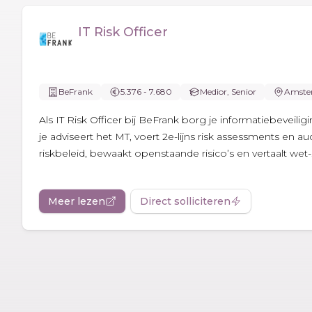
IT Risk Officer
BeFrank
5.376 - 7.680
Medior, Senior
Amste
Als IT Risk Officer bij BeFrank borg je informatiebeveilig
je adviseert het MT, voert 2e-lijns risk assessments en audi
riskbeleid, bewaakt openstaande risico’s en vertaalt wet-.
Meer lezen
Direct solliciteren