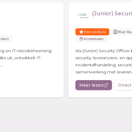
(Junior) Securi
Top vacature
Blue Sk
rdam
Amstelveen
ing en IT-risicobeheersing:
Als (Junior) Security Office
ts uit, ontwikkelt IT-
security: leveranciers- en a
..
incidentafhandeling, securit
samenwerking met leveranc
Meer lezen
Direct