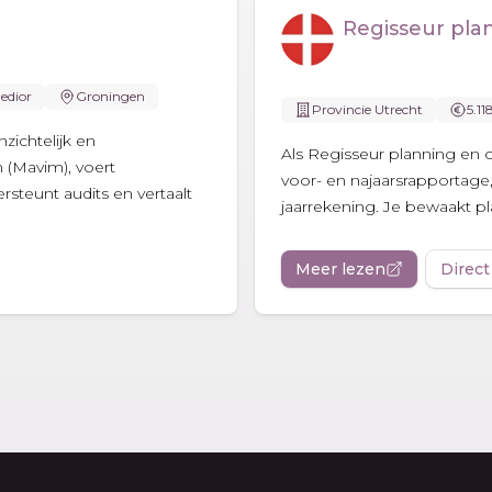
Regisseur pla
edior
Groningen
Provincie Utrecht
5.11
zichtelijk en
Als Regisseur planning en c
 (Mavim), voert
voor- en najaarsrapportage,
steunt audits en vertaalt
jaarrekening. Je bewaakt pla
Meer lezen
Direct