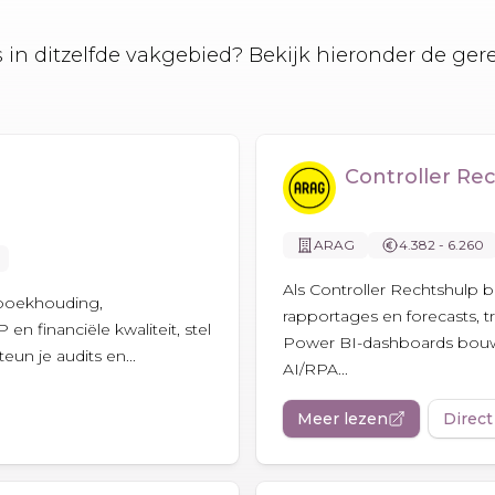
es in ditzelfde vakgebied? Bekijk hieronder de ger
Controller Re
ARAG
4.382 - 6.260
Als Controller Rechtshulp b
e boekhouding,
rapportages en forecasts, t
 financiële kwaliteit, stel
Power BI-dashboards bouwe
un je audits en...
AI/RPA...
Meer lezen
Direct