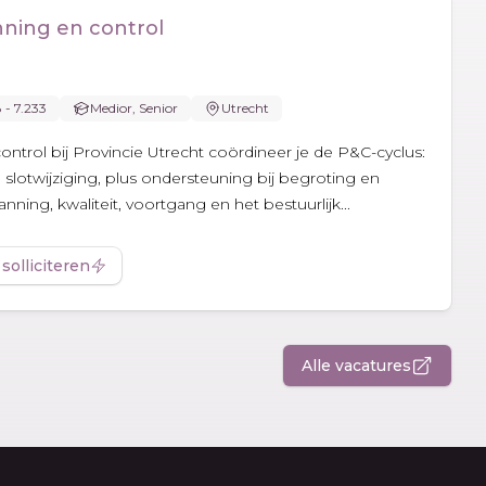
nning en control
8 - 7.233
Medior, Senior
Utrecht
ontrol bij Provincie Utrecht coördineer je de P&C-cyclus:
 slotwijziging, plus ondersteuning bij begroting en
nning, kwaliteit, voortgang en het bestuurlijk...
 solliciteren
Alle vacatures