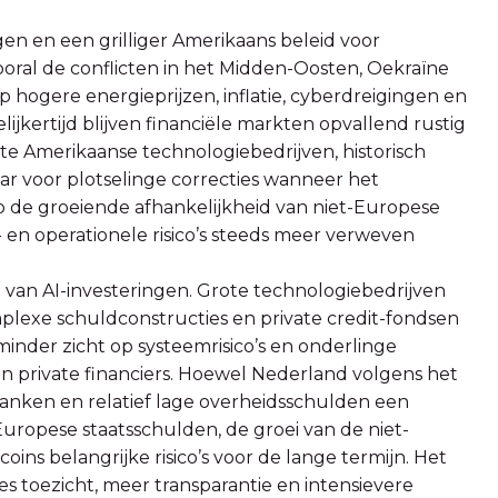
n en een grilliger Amerikaans beleid voor
ral de conflicten in het Midden-Oosten, Oekraïne
hogere energieprijzen, inflatie, cyberdreigingen en
ijkertijd blijven financiële markten opvallend rustig
e Amerikaanse technologiebedrijven, historisch
ar voor plotselinge correcties wanneer het
p de groeiende afhankelijkheid van niet-Europese
 en operationele risico’s steeds meer verweven
i van AI-investeringen. Grote technologiebedrijven
mplexe schuldconstructies en private credit-fondsen
minder zicht op systeemrisico’s en onderlinge
private financiers. Hoewel Nederland volgens het
banken en relatief lage overheidsschulden een
Europese staatsschulden, de groei van de niet-
oins belangrijke risico’s voor de lange termijn. Het
s toezicht, meer transparantie en intensievere