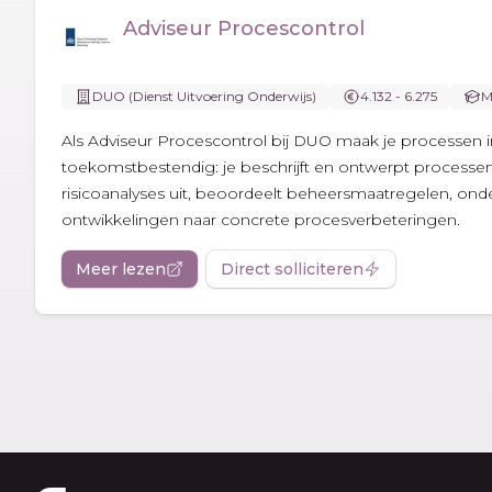
Adviseur Procescontrol
DUO (Dienst Uitvoering Onderwijs)
4.132 - 6.275
M
Als Adviseur Procescontrol bij DUO maak je processen in
toekomstbestendig: je beschrijft en ontwerpt processen
risicoanalyses uit, beoordeelt beheersmaatregelen, onder
ontwikkelingen naar concrete procesverbeteringen.
Meer lezen
Direct solliciteren
Footer