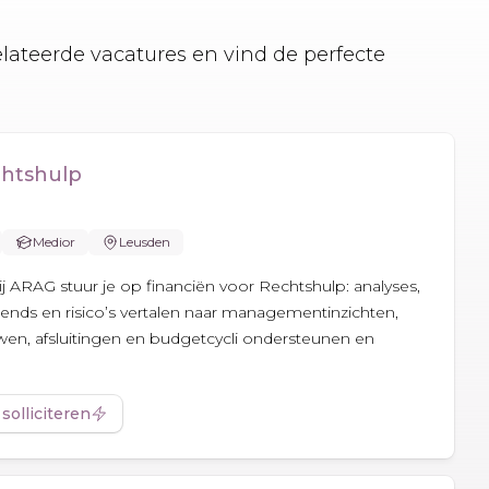
elateerde vacatures en vind de perfecte
chtshulp
Medior
Leusden
ij ARAG stuur je op financiën voor Rechtshulp: analyses,
rends en risico’s vertalen naar managementinzichten,
n, afsluitingen en budgetcycli ondersteunen en
 solliciteren