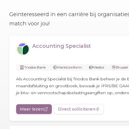
Geïnteresseerd in een carrière bij organisati
match voor jou!
Accounting Specialist
Triodos Bank
Marktconform
Medior
Brussel
Als Accounting Specialist bij Triodos Bank beheer je d
maandafsluiting en grootboek, bewaak je IFRS/BE GAAP en
je btw- en vennootschapsbelastingaangiften op, onderste
Meer lezen
Direct solliciteren