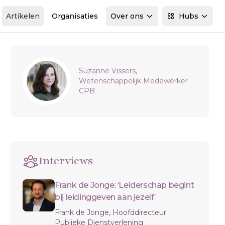
Artikelen
Organisaties
Over ons
Hubs
Sidebar
Suzanne Vissers,
Wetenschappelijk Medewerker
CPB
Interviews
Frank de Jonge: ‘Leiderschap begint
bij leidinggeven aan jezelf’
Frank de Jonge, Hoofddirecteur
Publieke Dienstverlening