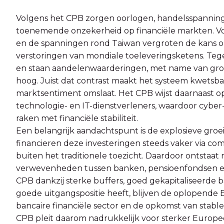
Volgens het CPB zorgen oorlogen, handelsspanninge
toenemende onzekerheid op financiële markten. Voo
en de spanningen rond Taiwan vergroten de kans op 
verstoringen van mondiale toeleveringsketens. Tegel
en staan aandelenwaarderingen, met name van grot
hoog. Juist dat contrast maakt het systeem kwetsba
marktsentiment omslaat. Het CPB wijst daarnaast o
technologie- en IT-dienstverleners, waardoor cyber-
raken met financiële stabiliteit.
Een belangrijk aandachtspunt is de explosieve groe
financieren deze investeringen steeds vaker via co
buiten het traditionele toezicht. Daardoor ontstaat 
verwevenheden tussen banken, pensioenfondsen en 
CPB dankzij sterke buffers, goed gekapitaliseerde 
goede uitgangspositie heeft, blijven de oplopende 
bancaire financiële sector en de opkomst van stablec
CPB pleit daarom nadrukkelijk voor sterker Europee