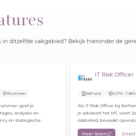
atures
es in ditzelfde vakgebied? Bekijk hieronder de ger
IT Risk Officer
Brummen
BeFrank
5.376 - 7.680
Brummen geef je
Als IT Risk Officer bij BeFr
tages, analyses en
je adviseert het MT, voert 2e
ncy en strategische...
riskbeleid, bewaakt openstaa
Meer lezen
Direct