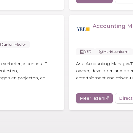
Accounting M
Junior, Medior
YER
Marktconform
n verbeter je continu IT-
As a Accounting Manager/Dire
entesten,
owner, developer, and opera
gingen en projecten, en
entertainment and mixed-use
Meer lezen
Direct