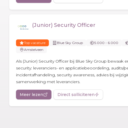
(Junior) Security Officer
Top vacature
Blue Sky Group
5.000 - 6.000
Amstelveen
Als (Junior) Security Officer bij Blue Sky Group bewaak e
security: leveranciers- en applicatiebeoordeling, audits/p
incidentafhandeling, security awareness, advies bij wijzi
samenwerking met leveranciers.
Meer lezen
Direct solliciteren