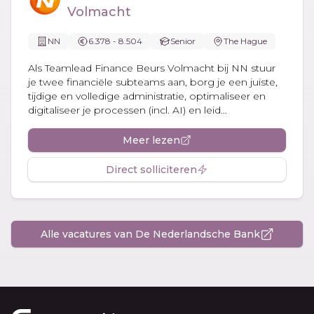
Volmacht
NN
6.378 - 8.504
Senior
The Hague
Als Teamlead Finance Beurs Volmacht bij NN stuur
je twee financiële subteams aan, borg je een juiste,
tijdige en volledige administratie, optimaliseer en
digitaliseer je processen (incl. AI) en leid...
Meer lezen
Direct solliciteren
Alle vacatures van De Nederlandsche Bank
Footer