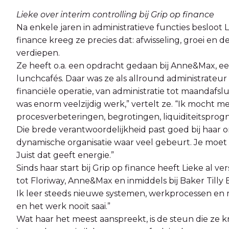
Lieke over interim controlling bij Grip op finance
Na enkele jaren in administratieve functies besloot 
finance kreeg ze precies dat: afwisseling, groei en d
verdiepen.
Ze heeft o.a. een opdracht gedaan bij Anne&Max, ee
lunchcafés. Daar was ze als allround administrateur 
financiële operatie, van administratie tot maandaf
was enorm veelzijdig werk,” vertelt ze. “Ik mocht m
procesverbeteringen, begrotingen, liquiditeitsprogn
Die brede verantwoordelijkheid past goed bij haar 
dynamische organisatie waar veel gebeurt. Je moet
Juist dat geeft energie.”
Sinds haar start bij Grip op finance heeft Lieke al
tot Floriway, Anne&Max en inmiddels bij Baker Tilly
Ik leer steeds nieuwe systemen, werkprocessen en 
en het werk nooit saai.”
Wat haar het meest aanspreekt, is de steun die ze krijg