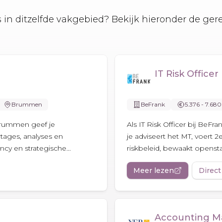
es in ditzelfde vakgebied? Bekijk hieronder de ger
IT Risk Officer
Brummen
BeFrank
5.376 - 7.680
Brummen geef je
Als IT Risk Officer bij BeFr
tages, analyses en
je adviseert het MT, voert 2e
ncy en strategische...
riskbeleid, bewaakt openstaa
Meer lezen
Direct
Accounting M