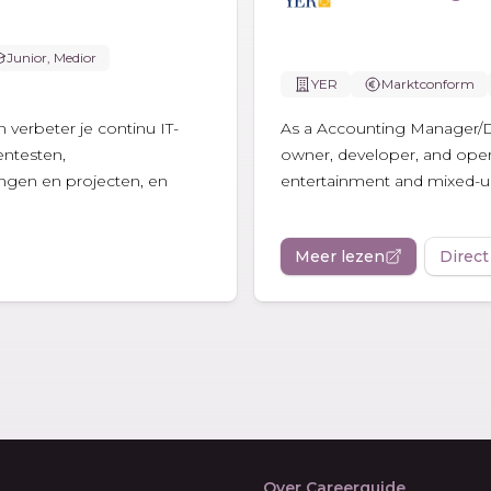
Junior, Medior
YER
Marktconform
n verbeter je continu IT-
As a Accounting Manager/Dire
entesten,
owner, developer, and opera
gingen en projecten, en
entertainment and mixed-use
Meer lezen
Direct
Over Careerguide