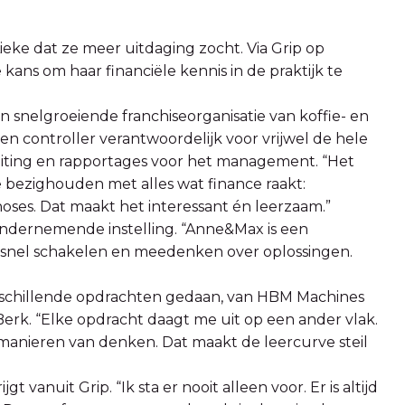
Lieke dat ze meer uitdaging zocht. Via Grip op
e kans om haar financiële kennis in de praktijk te
n snelgroeiende franchiseorganisatie van koffie- en
en controller verantwoordelijk voor vrijwel de hele
sluiting en rapportages voor het management. “Het
e bezighouden met alles wat finance raakt:
oses. Dat maakt het interessant én leerzaam.”
ondernemende instelling. “Anne&Max is een
 snel schakelen en meedenken over oplossingen.
 verschillende opdrachten gedaan, van HBM Machines
 Berk. “Elke opdracht daagt me uit op een ander vlak.
manieren van denken. Dat maakt de leercurve steil
t vanuit Grip. “Ik sta er nooit alleen voor. Er is altijd