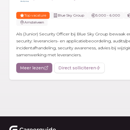
Top vacature
Blue Sky Group
5.000 - 6.000
Amstelveen
Als (Junior) Security Officer bij Blue Sky Group bewaak e
security: leveranciers- en applicatiebeoordeling, audits/p
incidentafhandeling, security awareness, advies bij wijzi
samenwerking met leveranciers.
Meer lezen
Direct solliciteren
Footer