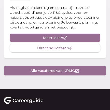
Als Regisseur planning en control bij Provincie
Utrecht coördineer je de P&C-cyclus: voor- en
najaarsrapportage, slotwijziging, plus ondersteuning
bij begroting en jaarrekening. Je bewaakt planning,
kwaliteit, voortgang en het bestuurlijk...
Meer lezen
Direct solliciteren
Alle vacatures van KPMG
Footer