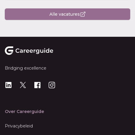
Alle vacatures
Footer
Bridging excellence
LinkedIn
X
X
Instagram
Over Careerguide
Privacybeleid