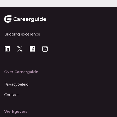
Footer
Bridging excellence
LinkedIn
X
X
Instagram
Over Careerguide
Privacybeleid
Contact
Werkgevers