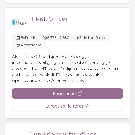
IT Risk Officer
BeFrank
5.376 - 7.680
Medior, Senior
Amsterdam
Als IT Risk Officer bij BeFrank borg je
informatiebeveiliging en IT-risicobeheersing: je
adviseert het MT, voert 2e-lijns risk assessments en
audits uit, ontwikkelt IT-riskbeleid, bewaakt
openstaande risico’s en vertaalt wet-...
Meer lezen
Direct solliciteren
(Junior) Security Officer