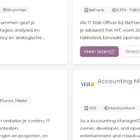
Brummen
BeFrank
5.376 - 7.680
Brummen geef je
Als IT Risk Officer bij BeFr
tages, analyses en
je adviseert het MT, voert 2e
ncy en strategische...
riskbeleid, bewaakt openstaa
Meer lezen
Direct
Accounting M
Junior, Medior
YER
Marktconform
n verbeter je continu IT-
As a Accounting Manager/Dire
entesten,
owner, developer, and opera
gingen en projecten, en
entertainment and mixed-use