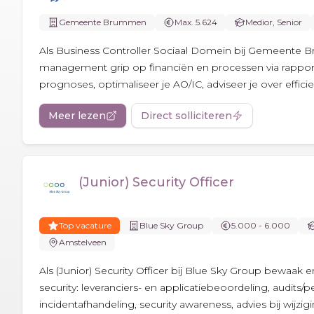
Gemeente Brummen
Max. 5.624
Medior, Senior
Als Business Controller Sociaal Domein bij Gemeente 
management grip op financiën en processen via rappor
prognoses, optimaliseer je AO/IC, adviseer je over efficie
Meer lezen
Direct solliciteren
(Junior) Security Officer
Top vacature
Blue Sky Group
5.000 - 6.000
Amstelveen
Als (Junior) Security Officer bij Blue Sky Group bewaak e
security: leveranciers- en applicatiebeoordeling, audits/p
incidentafhandeling, security awareness, advies bij wijzi