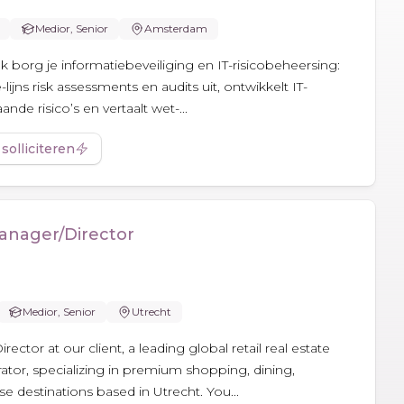
Medior, Senior
Amsterdam
ank borg je informatiebeveiliging en IT-risicobeheersing:
-lijns risk assessments en audits uit, ontwikkelt IT-
nde risico’s en vertaalt wet-...
 solliciteren
anager/Director
Medior, Senior
Utrecht
ctor at our client, a leading global retail real estate
tor, specializing in premium shopping, dining,
 destinations based in Utrecht. You...