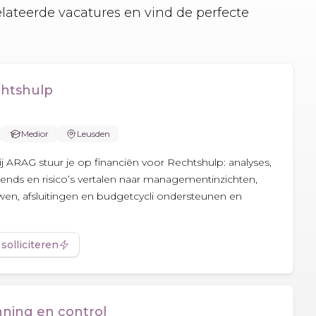
elateerde vacatures en vind de perfecte
chtshulp
Medior
Leusden
ij ARAG stuur je op financiën voor Rechtshulp: analyses,
rends en risico’s vertalen naar managementinzichten,
n, afsluitingen en budgetcycli ondersteunen en
 solliciteren
nning en control