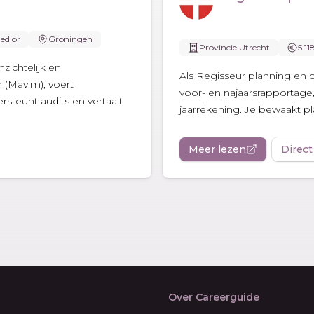
edior
Groningen
Provincie Utrecht
5.11
zichtelijk en
Als Regisseur planning en c
 (Mavim), voert
voor- en najaarsrapportage,
steunt audits en vertaalt
jaarrekening. Je bewaakt pla
Meer lezen
Direct
Over Careerguide