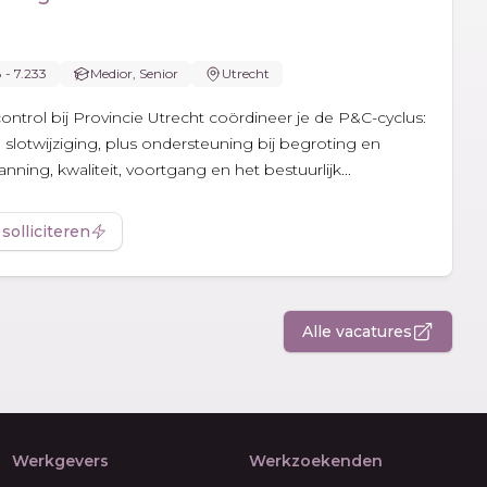
8 - 7.233
Medior, Senior
Utrecht
ontrol bij Provincie Utrecht coördineer je de P&C-cyclus:
 slotwijziging, plus ondersteuning bij begroting en
nning, kwaliteit, voortgang en het bestuurlijk...
 solliciteren
Alle vacatures
Werkgevers
Werkzoekenden