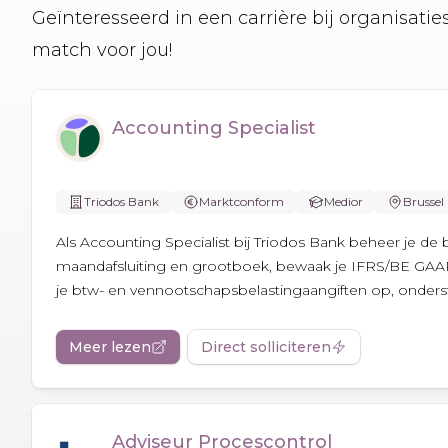
Geïnteresseerd in een carrière bij organisati
match voor jou!
Accounting Specialist
Triodos Bank
Marktconform
Medior
Brussel
Als Accounting Specialist bij Triodos Bank beheer je d
maandafsluiting en grootboek, bewaak je IFRS/BE GAAP en
je btw- en vennootschapsbelastingaangiften op, onderste
Meer lezen
Direct solliciteren
Adviseur Procescontrol