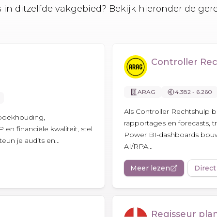
es in ditzelfde vakgebied? Bekijk hieronder de ger
Controller Re
ARAG
4.382 - 6.260
Als Controller Rechtshulp b
e boekhouding,
rapportages en forecasts, t
 financiële kwaliteit, stel
Power BI-dashboards bouwe
un je audits en...
AI/RPA...
Meer lezen
Direct
Regisseur pla