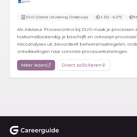
DUO (Dienst Uitvoering Onderwijs)
4.132 - 6.275
M
Als Adviseur Procescontrol bij DUO maak je processen in
toekomstbestendig: je beschrijft en ontwerpt processen
risicoanalyses uit, beoordeelt beheersmaatregelen, onder
ontwikkelingen naar concrete procesverbeteringen.
Meer lezen
Direct solliciteren
Footer