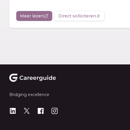
Meer lezen
Direct solliciteren
Footer
Bridging excellence
LinkedIn
X
X
Instagram