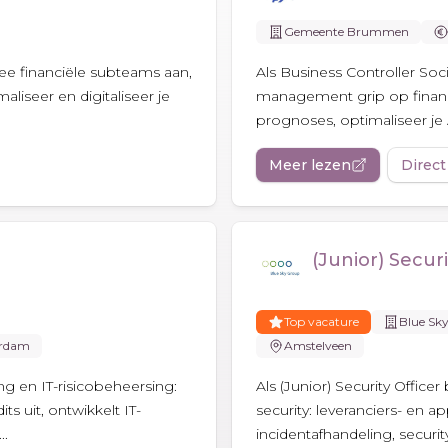
Gemeente Brummen
ee financiële subteams aan,
Als Business Controller S
maliseer en digitaliseer je
management grip op financ
prognoses, optimaliseer je A
Meer lezen
Direct
(Junior) Securi
Top vacature
Blue Sk
rdam
Amstelveen
ing en IT-risicobeheersing:
Als (Junior) Security Office
ts uit, ontwikkelt IT-
security: leveranciers- en a
..
incidentafhandeling, securit