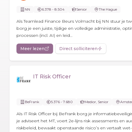
NN
6.378 - 8.504
Senior
The Hague
Als Teamlead Finance Beurs Volmacht bij NN stuur je tw
borg je een juiste, tijdige en volledige administratie, opti
processen (incl. AI) en leid...
Meer lezen
Direct solliciteren
IT Risk Officer
BeFrank
5.376 - 7.680
Medior, Senior
Amste
Als IT Risk Officer bij BeFrank borg je informatiebeveilig
je adviseert het MT, voert 2e-lijns risk assessments en audi
riskbeleid, bewaakt openstaande risico’s en vertaalt wet-.