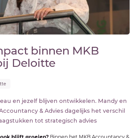
impact binnen MKB
j Deloitte
tte
au en jezelf blijven ontwikkelen. Mandy en
Accountancy & Advies dagelijks het verschil
agstukken tot strategisch advies
ook blijft groeien?
Binnen het MKB Accountancy &