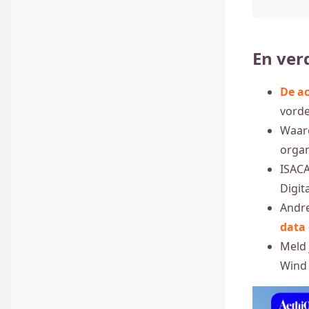
En ver
De a
vorde
Waa
organ
ISAC
Digit
Andre
data 
Meld 
Wind