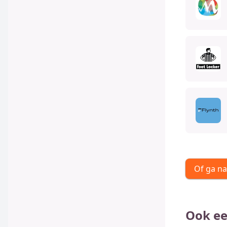
Of ga na
Ook ee