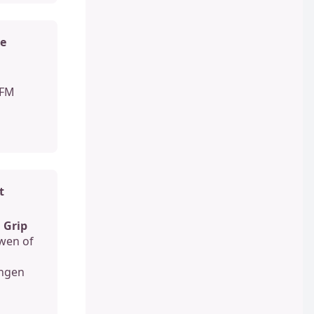
te
AFM
t
 Grip
uwen of
engen