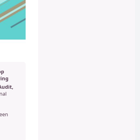
op
ring
Audit,
nal
 een