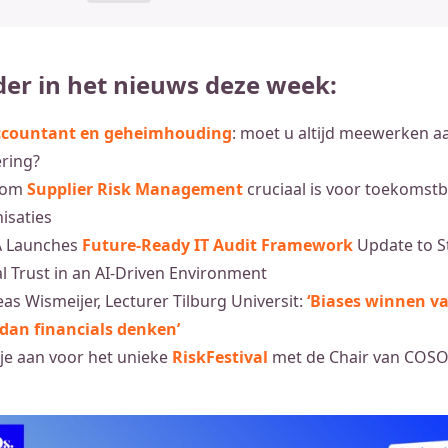
der in het nieuws deze week:
ccountant en geheimhouding
: moet u altijd meewerken a
ring?
rom
Supplier Risk Management
cruciaal is voor toekomst
isaties
A Launches
Future‑Ready IT Audit Framework
Update to S
al Trust in an AI‑Driven Environment
as Wismeijer, Lecturer Tilburg Universit:
‘Biases winnen v
dan financials denken’
je aan voor het unieke
RiskFestival
met de Chair van COSO