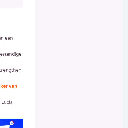
an een
bestendige
trengthen
aker van
 Lucia