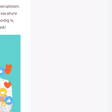
ecialisten.
 vacature
odig is,
eik!