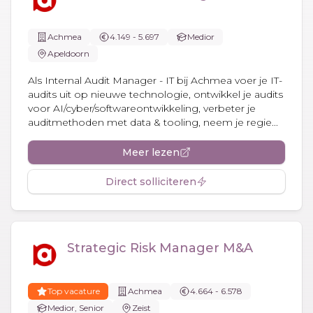
Achmea
4.149 - 5.697
Medior
Apeldoorn
Als Internal Audit Manager - IT bij Achmea voer je IT-
audits uit op nieuwe technologie, ontwikkel je audits
voor AI/cyber/softwareontwikkeling, verbeter je
auditmethoden met data & tooling, neem je regie...
Meer lezen
Direct solliciteren
Strategic Risk Manager M&A
Top vacature
Achmea
4.664 - 6.578
Medior, Senior
Zeist