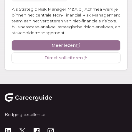
Als Strategic Risk Manager M&A bij Achmea werk je
binnen het centrale Non-Financial Risk Management
team aan het verbeteren van niet-financiële risico's,
businesscase-analyse, strategische risico-analyses, en
stakeholdermanagement.
Meer lezen
Direct solliciteren
Footer
Bridging excellence
LinkedIn
X
X
Instagram