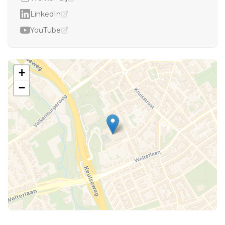
LinkedIn
YouTube
+
−