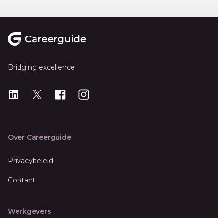
Footer
Bridging excellence
LinkedIn
X
X
Instagram
Over Careerguide
Privacybeleid
Contact
Werkgevers