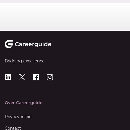
Footer
Bridging excellence
LinkedIn
X
X
Instagram
Over Careerguide
Privacybeleid
Contact