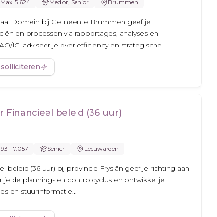
Max. 5.624
Medior, Senior
Brummen
ociaal Domein bij Gemeente Brummen geef je
iën en processen via rapportages, analyses en
O/IC, adviseer je over efficiency en strategische...
 solliciteren
r Financieel beleid (36 uur)
993 - 7.057
Senior
Leeuwarden
l beleid (36 uur) bij provincie Fryslân geef je richting aan
r je de planning- en controlcyclus en ontwikkel je
es en stuurinformatie...