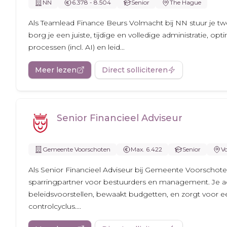
NN
6.378 - 8.504
Senior
The Hague
Als Teamlead Finance Beurs Volmacht bij NN stuur je tw
borg je een juiste, tijdige en volledige administratie, opti
processen (incl. AI) en leid...
Meer lezen
Direct solliciteren
Senior Financieel Adviseur
Gemeente Voorschoten
Max. 6.422
Senior
V
Als Senior Financieel Adviseur bij Gemeente Voorschoten
sparringpartner voor bestuurders en management. Je ad
beleidsvoorstellen, bewaakt budgetten, en zorgt voor 
controlcyclus....