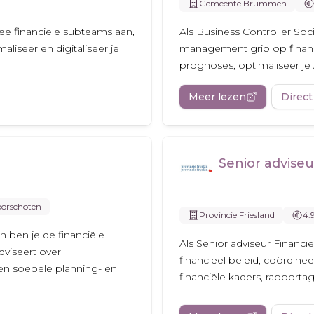
Gemeente Brummen
ee financiële subteams aan,
Als Business Controller S
maliseer en digitaliseer je
management grip op financ
prognoses, optimaliseer je A
Meer lezen
Direct
Senior adviseu
oorschoten
Provincie Friesland
4.
 ben je de financiële
Als Senior adviseur Financiee
viseert over
financieel beleid, coördinee
een soepele planning- en
financiële kaders, rapportag