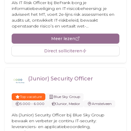
Als IT Risk Officer bij BeFrank borg je
informatiebeveiliging en IT-risicobeheersing: je
adviseert het MT, voert 2e-lijns risk assessments en
audits uit, ontwikkelt IT-riskbeleid, bewaakt
openstaande risico’s en vertaalt wet-...
Meer lezen
Direct solliciteren
(Junior) Security Officer
Top vacature
Blue Sky Group
5.000 - 6.000
Junior, Medior
Amstelveen
Als (Junior) Security Officer bij Blue Sky Group
bewaak en verbeter je continu IT-security:
leveranciers- en applicatiebeoordeling,