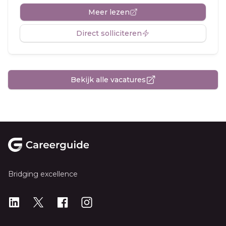
Meer lezen
Direct solliciteren
Bekijk alle vacatures
Footer
Bridging excellence
LinkedIn
X
X
Instagram