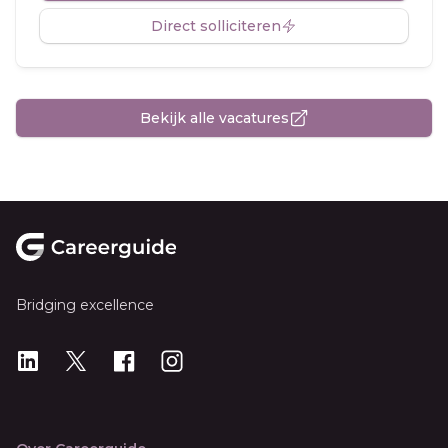
Direct solliciteren
Bekijk alle vacatures
Footer
Bridging excellence
LinkedIn
X
X
Instagram