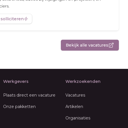
iers.
 solliciteren
Bekijk alle vacatures
Werkgevers
Werkzoekenden
Plaats direct een vacature
Vacatures
Onze pakketten
Artikelen
Organisaties