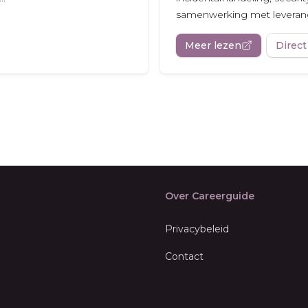
samenwerking met leveranc
Meer lezen
Direct
Over Careerguide
Privacybeleid
Contact