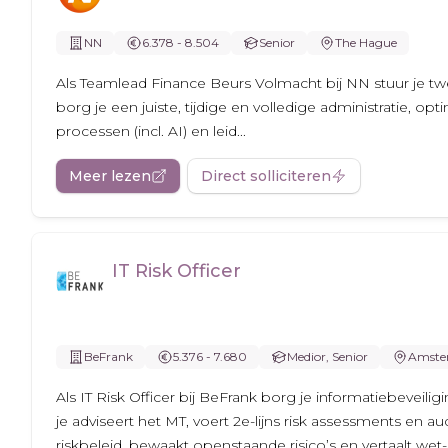
NN
6.378 - 8.504
Senior
The Hague
Als Teamlead Finance Beurs Volmacht bij NN stuur je tw
borg je een juiste, tijdige en volledige administratie, opti
processen (incl. AI) en leid...
Meer lezen
Direct solliciteren
IT Risk Officer
BeFrank
5.376 - 7.680
Medior, Senior
Amste
Als IT Risk Officer bij BeFrank borg je informatiebeveilig
je adviseert het MT, voert 2e-lijns risk assessments en audi
riskbeleid, bewaakt openstaande risico’s en vertaalt wet-.