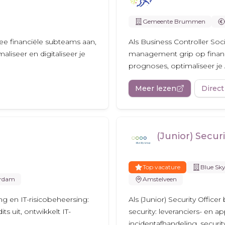
Gemeente Brummen
ee financiële subteams aan,
Als Business Controller S
maliseer en digitaliseer je
management grip op financ
prognoses, optimaliseer je A
Meer lezen
Direct
(Junior) Securi
Top vacature
Blue Sk
rdam
Amstelveen
ing en IT-risicobeheersing:
Als (Junior) Security Office
ts uit, ontwikkelt IT-
security: leveranciers- en a
..
incidentafhandeling, securit