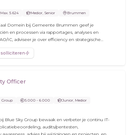
Max. 5.624
Medior, Senior
Brummen
ociaal Domein bij Gemeente Brummen geef je
iën en processen via rapportages, analyses en
O/IC, adviseer je over efficiency en strategische...
 solliciteren
ty Officer
y Group
5.000 - 6.000
Junior, Medior
r bij Blue Sky Group bewaak en verbeter je continu IT-
pplicatiebeoordeling, audits/pentesten,
y awareness, advies bij wijzigingen en projecten, en