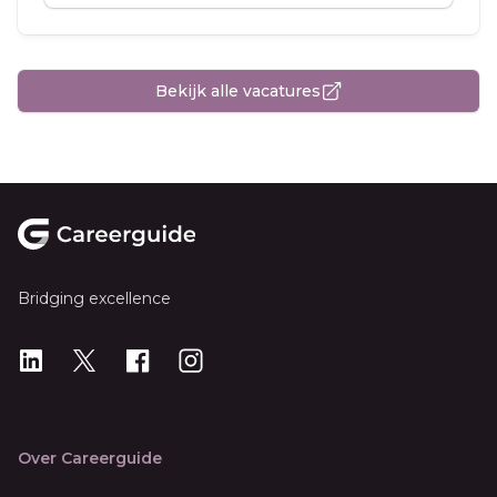
Bekijk alle vacatures
Footer
Bridging excellence
LinkedIn
X
X
Instagram
Over Careerguide