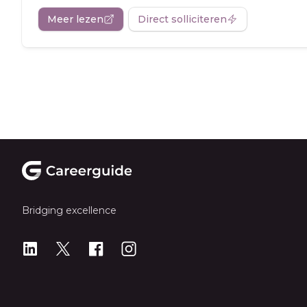
Meer lezen
Direct solliciteren
Footer
Bridging excellence
LinkedIn
X
X
Instagram