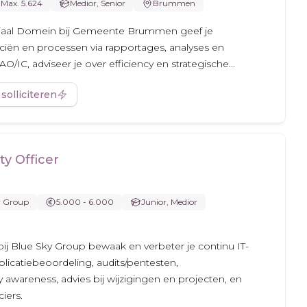
Max. 5.624
Medior, Senior
Brummen
ociaal Domein bij Gemeente Brummen geef je
iën en processen via rapportages, analyses en
O/IC, adviseer je over efficiency en strategische...
 solliciteren
ty Officer
y Group
5.000 - 6.000
Junior, Medior
r bij Blue Sky Group bewaak en verbeter je continu IT-
pplicatiebeoordeling, audits/pentesten,
y awareness, advies bij wijzigingen en projecten, en
iers.