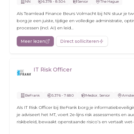
NN
6.378 - 8.504
Senior
The Hague
Als Teamlead Finance Beurs Volmacht bij NN stuur je tw
borg je een juiste, tijdige en volledige administratie, opti
processen (incl. AI) en leid...
Meer lezen
Direct solliciteren
IT Risk Officer
BeFrank
5.376 - 7.680
Medior, Senior
Amste
Als IT Risk Officer bij BeFrank borg je informatiebeveilig
je adviseert het MT, voert 2e-lijns risk assessments en audi
riskbeleid, bewaakt openstaande risico’s en vertaalt wet-.