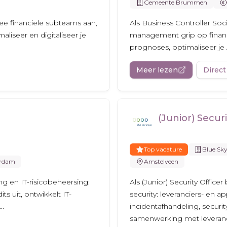
Gemeente Brummen
ee financiële subteams aan,
Als Business Controller S
maliseer en digitaliseer je
management grip op financ
prognoses, optimaliseer je A
Meer lezen
Direct
(Junior) Securi
Top vacature
Blue Sk
rdam
Amstelveen
ing en IT-risicobeheersing:
Als (Junior) Security Office
ts uit, ontwikkelt IT-
security: leveranciers- en a
..
incidentafhandeling, securit
samenwerking met leveranc