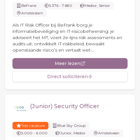
BeFrank
5.376 - 7.680
Medior, Senior
Amsterdam
Als IT Risk Officer bij BeFrank borg je
informatiebeveiliging en IT-risicobeheersing: je
adviseert het MT, voert 2e-lijns risk assessments en
audits uit, ontwikkelt IT-riskbeleid, bewaakt
openstaande risico’s en vertaalt wet-...
Meer lezen
Direct solliciteren
(Junior) Security Officer
Top vacature
Blue Sky Group
5.000 - 6.000
Junior, Medior
Amstelveen