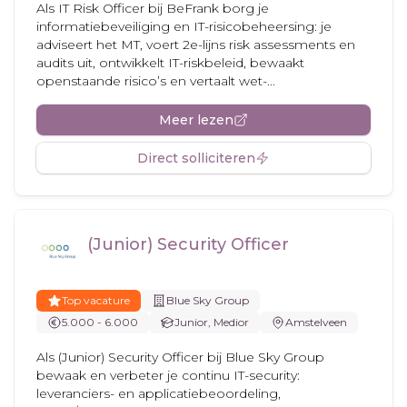
Als IT Risk Officer bij BeFrank borg je
informatiebeveiliging en IT-risicobeheersing: je
adviseert het MT, voert 2e-lijns risk assessments en
audits uit, ontwikkelt IT-riskbeleid, bewaakt
openstaande risico’s en vertaalt wet-...
Meer lezen
Direct solliciteren
(Junior) Security Officer
Top vacature
Blue Sky Group
5.000 - 6.000
Junior, Medior
Amstelveen
Als (Junior) Security Officer bij Blue Sky Group
bewaak en verbeter je continu IT-security:
leveranciers- en applicatiebeoordeling,