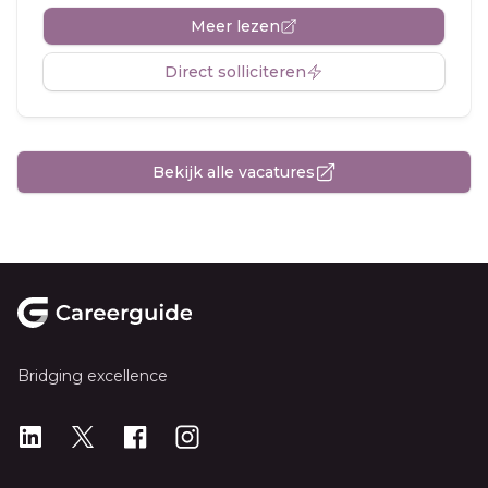
Meer lezen
Direct solliciteren
Bekijk alle vacatures
Footer
Bridging excellence
LinkedIn
X
X
Instagram