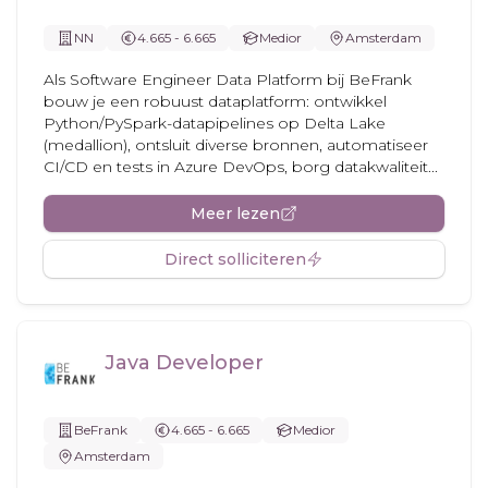
NN
4.665 - 6.665
Medior
Amsterdam
Als Software Engineer Data Platform bij BeFrank
bouw je een robuust dataplatform: ontwikkel
Python/PySpark-datapipelines op Delta Lake
(medallion), ontsluit diverse bronnen, automatiseer
CI/CD en tests in Azure DevOps, borg datakwaliteit...
Meer lezen
Direct solliciteren
Java Developer
BeFrank
4.665 - 6.665
Medior
Amsterdam