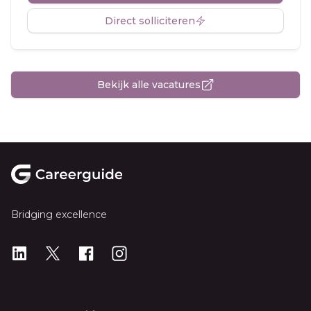
Direct solliciteren
Bekijk alle vacatures
Footer
Bridging excellence
LinkedIn
X
X
Instagram