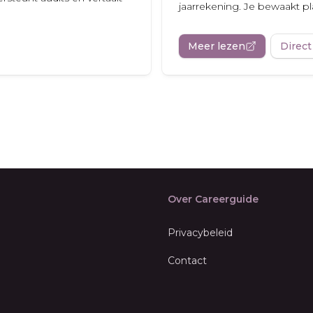
jaarrekening. Je bewaakt pla
Meer lezen
Direct
Over Careerguide
Privacybeleid
Contact