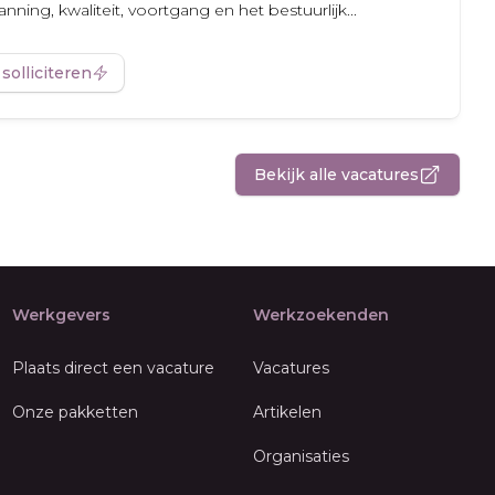
nning, kwaliteit, voortgang en het bestuurlijk...
 solliciteren
Bekijk alle vacatures
Werkgevers
Werkzoekenden
Plaats direct een vacature
Vacatures
Onze pakketten
Artikelen
Organisaties