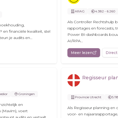
ARAG
4.382 - 6.260
Als Controller Rechtshulp b
e boekhouding,
rapportages en forecasts, t
 financiële kwaliteit, stel
Power BI-dashboards bouwe
un je audits en...
AI/RPA...
Meer lezen
Direct
Regisseur pla
edior
Groningen
Provincie Utrecht
5.11
zichtelijk en
Als Regisseur planning en c
 (Mavim), voert
voor- en najaarsrapportage,
steunt audits en vertaalt