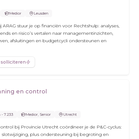
Medior
Leusden
ij ARAG stuur je op financiën voor Rechtshulp: analyses,
rends en risico’s vertalen naar managementinzichten,
n, afsluitingen en budgetcycli ondersteunen en
 solliciteren
nning en control
8 - 7.233
Medior, Senior
Utrecht
ontrol bij Provincie Utrecht coördineer je de P&C-cyclus:
 slotwijziging, plus ondersteuning bij begroting en