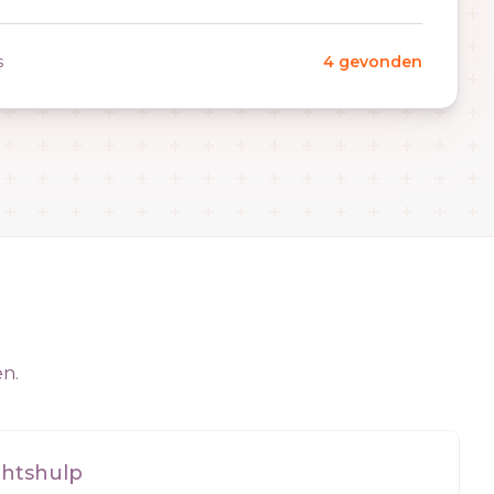
s
4 gevonden
en.
chtshulp