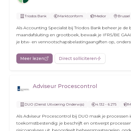
Triodos Bank
Marktconform
Medior
Brussel
Als Accounting Specialist bij Triodos Bank beheer je d
maandafsluiting en grootboek, bewaak je IFRS/BE GAAP en
je btw- en vennootschapsbelastingaangiften op, onderste
Meer lezen
Direct solliciteren
Adviseur Procescontrol
DUO (Dienst Uitvoering Onderwijs)
4.132 - 6.275
M
Als Adviseur Procescontrol bij DUO maak je processen in
toekomstbestendig: je beschrijft en ontwerpt processen
risicoanalyses uit, beoordeelt beheersmaatregelen, onder