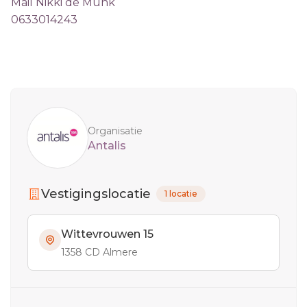
Mail Nikki de Munk
0633014243
Sidebar
Organisatie
Antalis
Vestigingslocatie
1 locatie
Wittevrouwen 15
1358 CD Almere