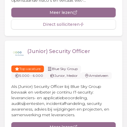
openstaande risico’s en vertaalt wet-...
Meer lezen
Direct solliciteren
(Junior) Security Officer
Top vacature
Blue Sky Group
5.000 - 6.000
Junior, Medior
Amstelveen
Als (Junior) Security Officer bij Blue Sky Group
bewaak en verbeter je continu IT-security:
leveranciers- en applicatiebeoordeling,
audits/pentesten, incidentafhandeling, security
awareness, advies bij wijzigingen en projecten, en
samenwerking met leveranciers.
Meer lezen