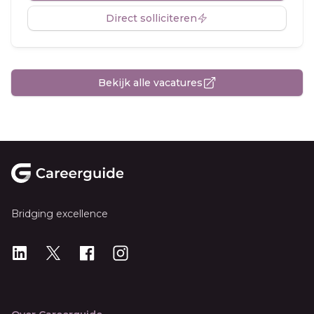
Direct solliciteren
Bekijk alle vacatures
Footer
Bridging excellence
LinkedIn
X
X
Instagram