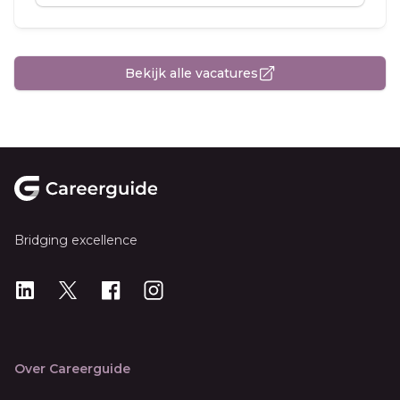
Bekijk alle vacatures
Footer
Bridging excellence
LinkedIn
X
X
Instagram
Over Careerguide