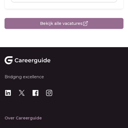
Bekijk alle vacatures
Footer
Bridging excellence
LinkedIn
X
X
Instagram
Over Careerguide