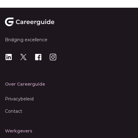
Footer
Bridging excellence
LinkedIn
X
X
Instagram
Over Careerguide
Privacybeleid
Contact
Werkgevers