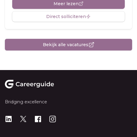
Meer lezen
Direct solliciteren
Bekijk alle vacatures
Footer
Bridging excellence
LinkedIn
X
X
Instagram