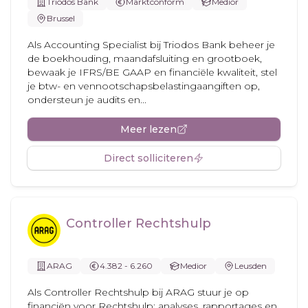
Triodos Bank
Marktconform
Medior
Brussel
Als Accounting Specialist bij Triodos Bank beheer je
de boekhouding, maandafsluiting en grootboek,
bewaak je IFRS/BE GAAP en financiële kwaliteit, stel
je btw- en vennootschapsbelastingaangiften op,
ondersteun je audits en...
Meer lezen
Direct solliciteren
Controller Rechtshulp
ARAG
4.382 - 6.260
Medior
Leusden
Als Controller Rechtshulp bij ARAG stuur je op
financiën voor Rechtshulp: analyses, rapportages en