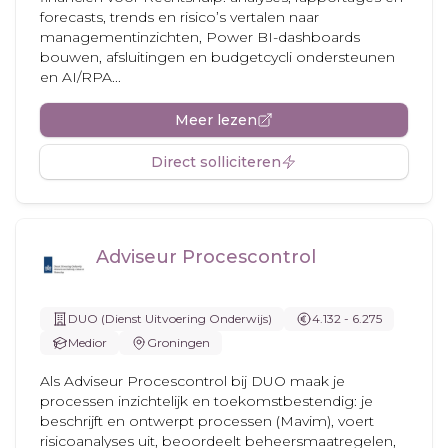
forecasts, trends en risico’s vertalen naar
managementinzichten, Power BI-dashboards
bouwen, afsluitingen en budgetcycli ondersteunen
en AI/RPA...
Meer lezen
Direct solliciteren
Adviseur Procescontrol
DUO (Dienst Uitvoering Onderwijs)
4.132 - 6.275
Medior
Groningen
Als Adviseur Procescontrol bij DUO maak je
processen inzichtelijk en toekomstbestendig: je
beschrijft en ontwerpt processen (Mavim), voert
risicoanalyses uit, beoordeelt beheersmaatregelen,