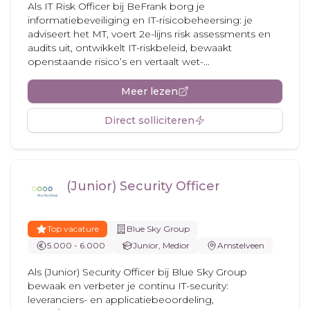
Als IT Risk Officer bij BeFrank borg je
informatiebeveiliging en IT-risicobeheersing: je
adviseert het MT, voert 2e-lijns risk assessments en
audits uit, ontwikkelt IT-riskbeleid, bewaakt
openstaande risico’s en vertaalt wet-...
Meer lezen
Direct solliciteren
(Junior) Security Officer
Top vacature
Blue Sky Group
5.000 - 6.000
Junior, Medior
Amstelveen
Als (Junior) Security Officer bij Blue Sky Group
bewaak en verbeter je continu IT-security:
leveranciers- en applicatiebeoordeling,