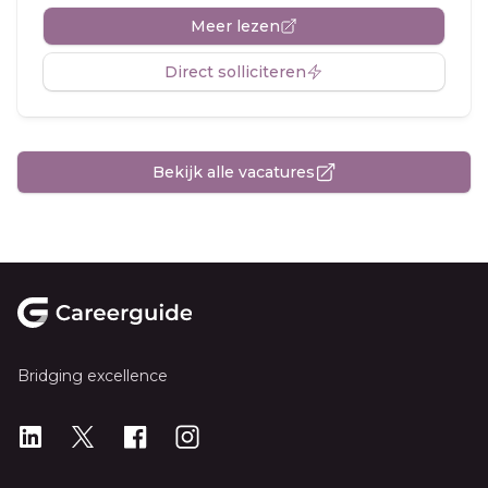
Meer lezen
Direct solliciteren
Bekijk alle vacatures
Footer
Bridging excellence
LinkedIn
X
X
Instagram