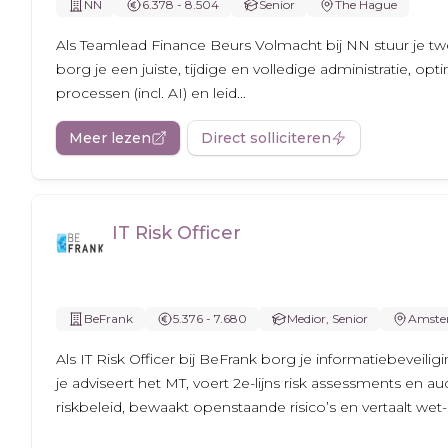
NN
6.378 - 8.504
Senior
The Hague
Als Teamlead Finance Beurs Volmacht bij NN stuur je tw
borg je een juiste, tijdige en volledige administratie, opti
processen (incl. AI) en leid...
Meer lezen
Direct solliciteren
IT Risk Officer
BeFrank
5.376 - 7.680
Medior, Senior
Amste
Als IT Risk Officer bij BeFrank borg je informatiebeveilig
je adviseert het MT, voert 2e-lijns risk assessments en audi
riskbeleid, bewaakt openstaande risico’s en vertaalt wet-.