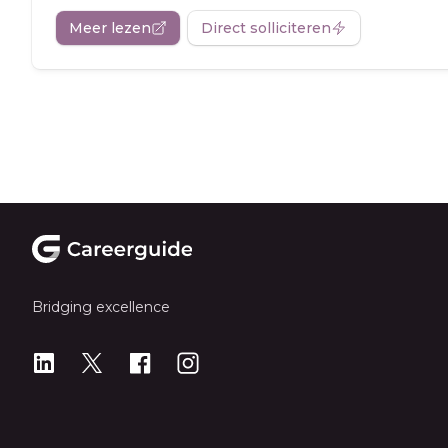
Meer lezen
Direct solliciteren
Footer
Bridging excellence
LinkedIn
X
X
Instagram