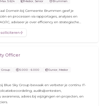
Max. 5.624
Medior, Senior
Brummen
ociaal Domein bij Gemeente Brummen geef je
iën en processen via rapportages, analyses en
O/IC, adviseer je over efficiency en strategische...
 solliciteren
ty Officer
y Group
5.000 - 6.000
Junior, Medior
r bij Blue Sky Group bewaak en verbeter je continu IT-
pplicatiebeoordeling, audits/pentesten,
y awareness, advies bij wijzigingen en projecten, en
iers.