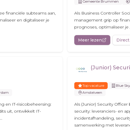
Gemeente Brummen
ee financiële subteams aan,
Als Business Controller S
maliseer en digitaliseer je
management grip op financ
prognoses, optimaliseer je A
Meer lezen
Direct
(Junior) Securi
Top vacature
Blue Sk
rdam
Amstelveen
ing en IT-risicobeheersing:
Als (Junior) Security Office
ts uit, ontwikkelt IT-
security: leveranciers- en a
..
incidentafhandeling, securit
samenwerking met leveranc