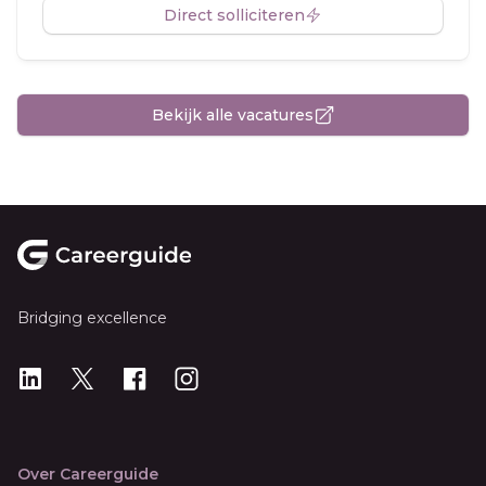
Direct solliciteren
Bekijk alle vacatures
Footer
Bridging excellence
LinkedIn
X
X
Instagram
Over Careerguide