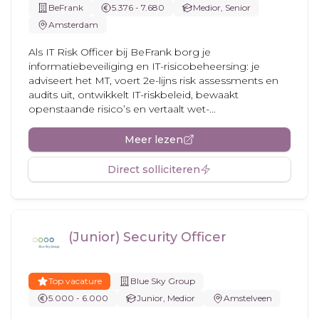
BeFrank
5.376 - 7.680
Medior, Senior
Amsterdam
Als IT Risk Officer bij BeFrank borg je
informatiebeveiliging en IT-risicobeheersing: je
adviseert het MT, voert 2e-lijns risk assessments en
audits uit, ontwikkelt IT-riskbeleid, bewaakt
openstaande risico’s en vertaalt wet-...
Meer lezen
Direct solliciteren
(Junior) Security Officer
Top vacature
Blue Sky Group
5.000 - 6.000
Junior, Medior
Amstelveen