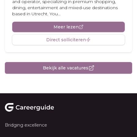
and operator, specializing in premium shopping,
dining, entertainment and mixed-use destinations
based in Utrecht. You...
Meer lezen
Direct solliciteren
Bekijk alle vacatures
Footer
Bridging excellence