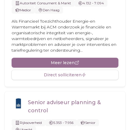
Autoriteit Consument & Markt
4.132 - 7.094
Medior
Den Haag
Als Financieel Toezichthouder Energie-en
Warmtemarkt bij ACM onderzoek je financiële en
organisatorische integriteit van energie-,
warmtebedrijven en netbeheerders, signaleer je
marktproblemen en adviseer je over interventies en
tariefregulering ter ondersteuning...
Meer lezen
Direct solliciteren
Senior adviseur planning &
control
Rijksoverheid
5.353 - 7.956
Senior
Utrecht