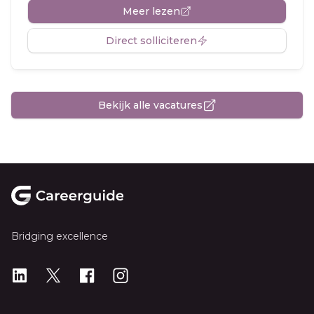
Meer lezen
Direct solliciteren
Bekijk alle vacatures
Footer
Bridging excellence
LinkedIn
X
X
Instagram