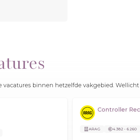
atures
 vacatures binnen hetzelfde vakgebied. Wellicht 
Controller Re
ARAG
4.382 - 6.260