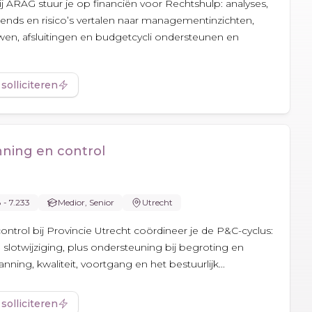
ij ARAG stuur je op financiën voor Rechtshulp: analyses,
rends en risico’s vertalen naar managementinzichten,
n, afsluitingen en budgetcycli ondersteunen en
 solliciteren
nning en control
8 - 7.233
Medior, Senior
Utrecht
ontrol bij Provincie Utrecht coördineer je de P&C-cyclus:
 slotwijziging, plus ondersteuning bij begroting en
nning, kwaliteit, voortgang en het bestuurlijk...
 solliciteren