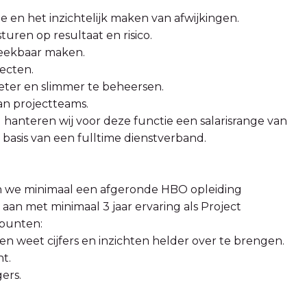
e en het inzichtelijk maken van afwijkingen.
ren op resultaat en risico.
reekbaar maken.
jecten.
eter en slimmer te beheersen.
an projectteams.
 hanteren wij voor deze functie een salarisrange van
asis van een fulltime dienstverband.
n we minimaal een afgeronde HBO opleiding
e aan met minimaal 3 jaar ervaring als Project
e punten:
n weet cijfers en inzichten helder over te brengen.
t.
ers.