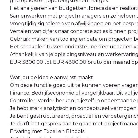
grip op kosten, opbrengsten en marges.
Het analyseren van budgetten, forecasts en realisati
Samenwerken met projectmanagers en ze helpen stu
Vroegtijdig signaleren van afwijkingen en het besp
Vertalen van cijfers naar concrete acties binnen pro
Gebruik maken van tooling en data om projecten b
Het schakelen tussen ondersteunen en uitdagen v
Afhankelijk van je opleidingsniveau en werkervaring
EUR 3800,00 tot EUR 4800,00 bruto per maand op b
Wat jou de ideale aanwinst maakt
Om deze functie goed uit te kunnen voeren vrage
Finance, Bedrijfseconomie of vergelijkbaar. Dit vul j
Controller. Verder herken je jezelf in onderstaand
Je hebt sterk analytisch en conceptueel vermogen e
Je bent gestructureerd, proactief en verbetergerich
Je durft het gesprek aan te gaan met projectmanag
Ervaring met Excel en BI tools.