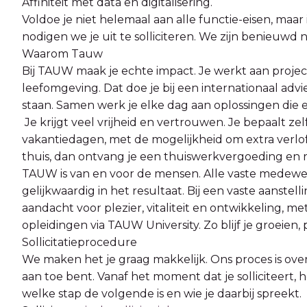
Affiniteit met data en digitalisering.
Voldoe je niet helemaal aan alle functie-eisen, maar 
nodigen we je uit te solliciteren. We zijn benieuwd 
Waarom Tauw
Bij TAUW maak je echte impact. Je werkt aan projec
leefomgeving. Dat doe je bij een internationaal ad
staan. Samen werk je elke dag aan oplossingen die 
Je krijgt veel vrijheid en vertrouwen. Je bepaalt z
vakantiedagen, met de mogelijkheid om extra verlo
thuis, dan ontvang je een thuiswerkvergoeding en r
TAUW is van en voor de mensen. Alle vaste mede
gelijkwaardig in het resultaat. Bij een vaste aanstellin
aandacht voor plezier, vitaliteit en ontwikkeling, m
opleidingen via TAUW University. Zo blijf je groeien, 
Sollicitatieprocedure
We maken het je graag makkelijk. Ons proces is overz
aan toe bent. Vanaf het moment dat je solliciteert,
welke stap de volgende is en wie je daarbij spreekt.