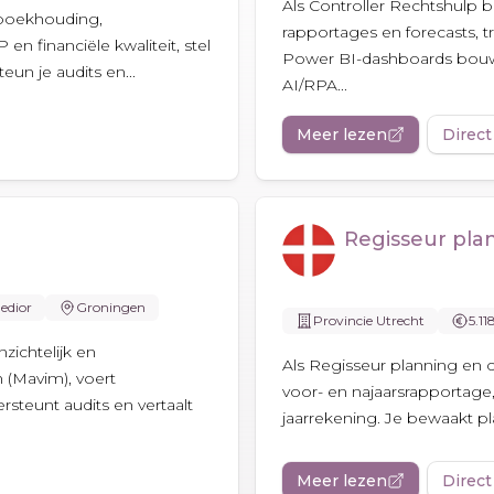
Als Controller Rechtshulp b
e boekhouding,
rapportages en forecasts, t
 financiële kwaliteit, stel
Power BI-dashboards bouwe
un je audits en...
AI/RPA...
Meer lezen
Direct
Regisseur pla
edior
Groningen
Provincie Utrecht
5.11
zichtelijk en
Als Regisseur planning en c
 (Mavim), voert
voor- en najaarsrapportage,
steunt audits en vertaalt
jaarrekening. Je bewaakt pla
Meer lezen
Direct