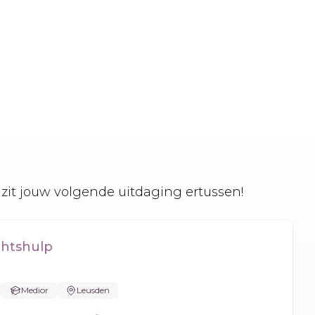
zit jouw volgende uitdaging ertussen!
chtshulp
Medior
Leusden