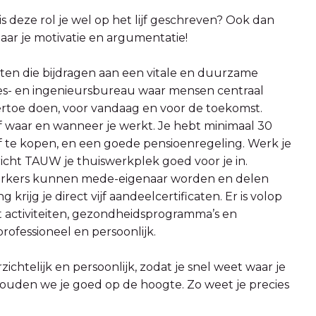
is deze rol je wel op het lijf geschreven? Ook dan
naar je motivatie en argumentatie!
ten die bijdragen aan een vitale en duurzame
vies- en ingenieursbureau waar mensen centraal
ertoe doen, voor vandaag en voor de toekomst.
elf waar en wanneer je werkt. Je hebt minimaal 30
f te kopen, en een goede pensioenregeling. Werk je
icht TAUW je thuiswerkplek goed voor je in.
werkers kunnen mede-eigenaar worden en delen
g krijg je direct vijf aandeelcertificaten. Er is volop
et activiteiten, gezondheidsprogramma’s en
professioneel en persoonlijk.
ichtelijk en persoonlijk, zodat je snel weet waar je
 houden we je goed op de hoogte. Zo weet je precies