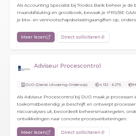
Als Accounting Specialist bij Triodos Bank beheer je d
maandafsluiting en grootboek, bewaak je IFRS/BE GAAP en
je btw- en vennootschapsbelastingaangiften op, onderste
Meer lezen
Direct solliciteren
Adviseur Procescontrol
DUO (Dienst Uitvoering Onderwijs)
4.132 - 6.275
M
Als Adviseur Procescontrol bij DUO maak je processen in
toekomstbestendig: je beschrijft en ontwerpt processen
risicoanalyses uit, beoordeelt beheersmaatregelen, onder
ontwikkelingen naar concrete procesverbeteringen.
Meer lezen
Direct solliciteren