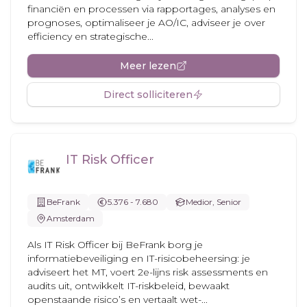
financiën en processen via rapportages, analyses en
prognoses, optimaliseer je AO/IC, adviseer je over
efficiency en strategische...
Meer lezen
Direct solliciteren
IT Risk Officer
BeFrank
5.376 - 7.680
Medior, Senior
Amsterdam
Als IT Risk Officer bij BeFrank borg je
informatiebeveiliging en IT-risicobeheersing: je
adviseert het MT, voert 2e-lijns risk assessments en
audits uit, ontwikkelt IT-riskbeleid, bewaakt
openstaande risico’s en vertaalt wet-...