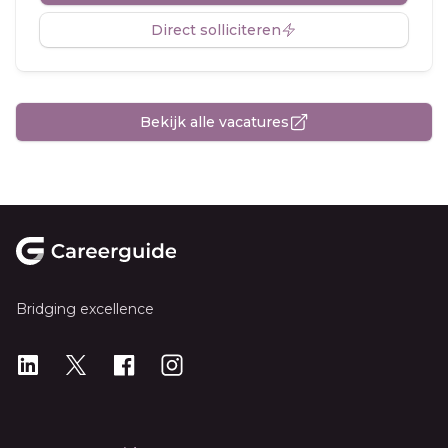
Direct solliciteren
Bekijk alle vacatures
Footer
Bridging excellence
LinkedIn
X
X
Instagram