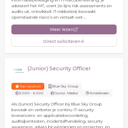
informatiebeveiliging en IT-risicobeheersing: je
adviseert het MT, voert 2e-lijns risk assessments en
audits uit, ontwikkelt IT-riskbeleid, bewaakt
openstaande risico’s en vertaalt wet-...
Meer lezen
Direct solliciteren
(Junior) Security Officer
Top vacature
Blue Sky Group
5.000 - 6.000
Junior, Medior
Amstelveen
Als (Junior) Security Officer bij Blue Sky Group
bewaak en verbeter je continu IT-security:
leveranciers- en applicatiebeoordeling,
audits/pentesten, incidentafhandeling, security
awareness, advies bij wijzigingen en projecten, en