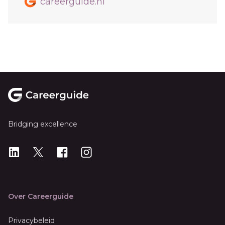
careerguide.nl
Footer
Bridging excellence
LinkedIn
X
X
Instagram
Over Careerguide
Privacybeleid