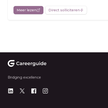
Meer lezen
Direct solliciteren
Footer
Bridging excellence
LinkedIn
X
X
Instagram