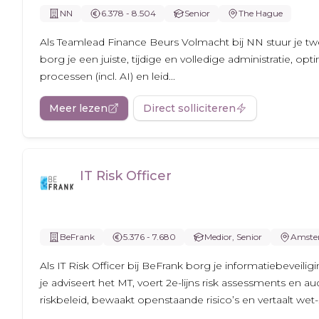
NN
6.378 - 8.504
Senior
The Hague
Als Teamlead Finance Beurs Volmacht bij NN stuur je tw
borg je een juiste, tijdige en volledige administratie, opti
processen (incl. AI) en leid...
Meer lezen
Direct solliciteren
IT Risk Officer
BeFrank
5.376 - 7.680
Medior, Senior
Amste
Als IT Risk Officer bij BeFrank borg je informatiebeveilig
je adviseert het MT, voert 2e-lijns risk assessments en audi
riskbeleid, bewaakt openstaande risico’s en vertaalt wet-.