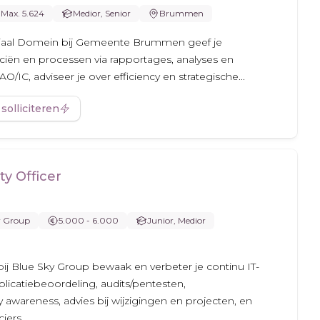
Max. 5.624
Medior, Senior
Brummen
ociaal Domein bij Gemeente Brummen geef je
iën en processen via rapportages, analyses en
O/IC, adviseer je over efficiency en strategische...
 solliciteren
ty Officer
y Group
5.000 - 6.000
Junior, Medior
r bij Blue Sky Group bewaak en verbeter je continu IT-
pplicatiebeoordeling, audits/pentesten,
y awareness, advies bij wijzigingen en projecten, en
iers.