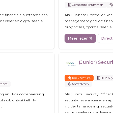
Gemeente Brummen
ee financiële subteams aan,
Als Business Controller S
maliseer en digitaliseer je
management grip op financ
prognoses, optimaliseer je A
Meer lezen
Direct
(Junior) Securi
Top vacature
Blue Sk
rdam
Amstelveen
ing en IT-risicobeheersing:
Als (Junior) Security Office
ts uit, ontwikkelt IT-
security: leveranciers- en a
..
incidentafhandeling, securit
samenwerking met leveranc