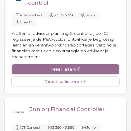
control
Rijksoverheid
5.353 - 7.956
Senior
Utrecht
Als Senior adviseur planning & control bij de IGJ
regisseer je de P&C-cyclus, ontwikkel je begroting,
jaarplan en verantwoordingsrapportages, verbind je
financiën met risico’s en strategie en adviseer je
management...
Meer lezen
Direct solliciteren
(Junior) Financial Controller
ICT Concept
3.350 - 3.850
Junior