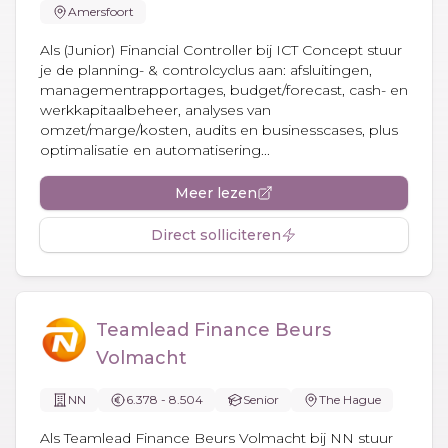
Amersfoort
Als (Junior) Financial Controller bij ICT Concept stuur
je de planning- & controlcyclus aan: afsluitingen,
managementrapportages, budget/forecast, cash- en
werkkapitaalbeheer, analyses van
omzet/marge/kosten, audits en businesscases, plus
optimalisatie en automatisering...
Meer lezen
Direct solliciteren
Teamlead Finance Beurs
Volmacht
NN
6.378 - 8.504
Senior
The Hague
Als Teamlead Finance Beurs Volmacht bij NN stuur