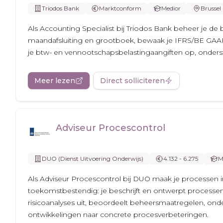
Triodos Bank
Marktconform
Medior
Brussel
Als Accounting Specialist bij Triodos Bank beheer je d
maandafsluiting en grootboek, bewaak je IFRS/BE GAAP en
je btw- en vennootschapsbelastingaangiften op, onderste
Meer lezen
Direct solliciteren
Adviseur Procescontrol
DUO (Dienst Uitvoering Onderwijs)
4.132 - 6.275
M
Als Adviseur Procescontrol bij DUO maak je processen in
toekomstbestendig: je beschrijft en ontwerpt processen
risicoanalyses uit, beoordeelt beheersmaatregelen, onder
ontwikkelingen naar concrete procesverbeteringen.