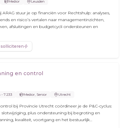
Medior
Leusden
ij ARAG stuur je op financiën voor Rechtshulp: analyses,
rends en risico’s vertalen naar managementinzichten,
n, afsluitingen en budgetcycli ondersteunen en
 solliciteren
nning en control
8 - 7.233
Medior, Senior
Utrecht
ontrol bij Provincie Utrecht coördineer je de P&C-cyclus:
 slotwijziging, plus ondersteuning bij begroting en
nning, kwaliteit, voortgang en het bestuurlijk...