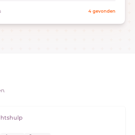
s
4 gevonden
en.
chtshulp