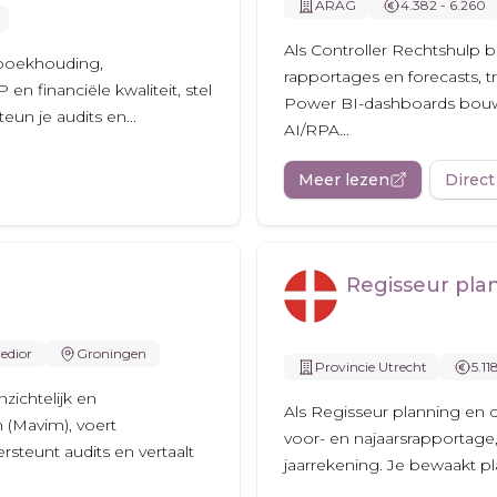
ARAG
4.382 - 6.260
Als Controller Rechtshulp b
e boekhouding,
rapportages en forecasts, t
 financiële kwaliteit, stel
Power BI-dashboards bouwe
un je audits en...
AI/RPA...
Meer lezen
Direct
Regisseur pla
edior
Groningen
Provincie Utrecht
5.11
zichtelijk en
Als Regisseur planning en c
 (Mavim), voert
voor- en najaarsrapportage,
steunt audits en vertaalt
jaarrekening. Je bewaakt pla