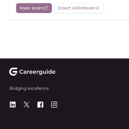
Meer lezen
Direct solliciteren
Footer
Bridging excellence
LinkedIn
X
X
Instagram