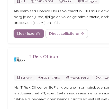
NN
6.378 - 8.504
Senior
The Hague
Als Teamlead Finance Beurs Volmacht bij NN stuur je tw
borg je een juiste, tijdige en volledige administratie, opti
processen (incl. AI) en leid...
Meer lezen
Direct solliciteren
IT Risk Officer
BeFrank
5.376 - 7.680
Medior, Senior
Amste
Als IT Risk Officer bij BeFrank borg je informatiebeveilig
je adviseert het MT, voert 2e-lijns risk assessments en audi
riskbeleid, bewaakt openstaande risico’s en vertaalt wet-.